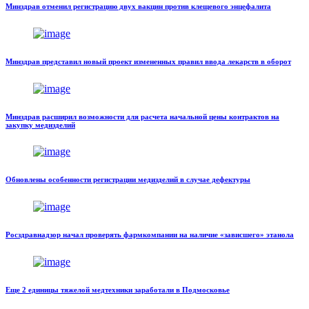
Минздрав отменил регистрацию двух вакцин против клещевого энцефалита
Минздрав представил новый проект измененных правил ввода лекарств в оборот
Минздрав расширил возможности для расчета начальной цены контрактов на
закупку медизделий
Обновлены особенности регистрации медизделий в случае дефектуры
Росздравнадзор начал проверять фармкомпании на наличие «зависшего» этанола
Еще 2 единицы тяжелой медтехники заработали в Подмосковье