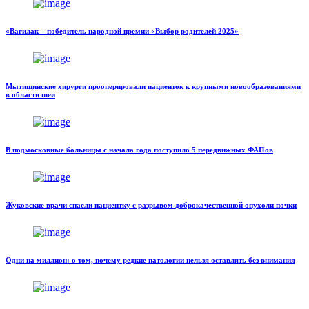
«Вагилак – победитель народной премии «Выбор родителей 2025»
Мытищинские хирурги прооперировали пациенток к крупными новообразованиями
в области шеи
В подмосковные больницы с начала года поступило 5 передвижных ФАПов
Жуковские врачи спасли пациентку с разрывом доброкачественной опухоли почки
Одни на миллион: о том, почему редкие патологии нельзя оставлять без внимания