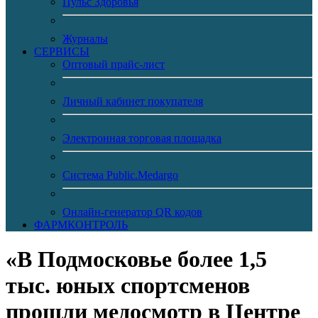
Пульс Здоровья
Журналы
CЕРВИСЫ
Оптовый прайс-лист
Личный кабинет покупателя
Электронная торговая площадка
Система Public.Medargo
Онлайн-генератор QR кодов
ФАРМКОНТРОЛЬ
«В Подмосковье более 1,5
тыс. юных спортсменов
прошли медосмотр в Центре