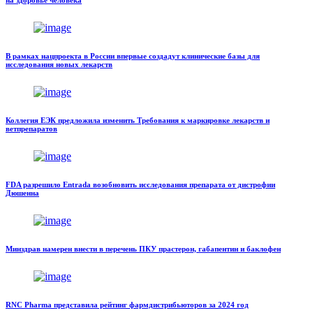
на здоровье человека
В рамках нацпроекта в России впервые создадут клинические базы для
исследования новых лекарств
Коллегия ЕЭК предложила изменить Требования к маркировке лекарств и
ветпрепаратов
FDA разрешило Entrada возобновить исследования препарата от дистрофии
Дюшенна
Минздрав намерен внести в перечень ПКУ прастерон, габапентин и баклофен
RNC Pharma представила рейтинг фармдистрибьюторов за 2024 год