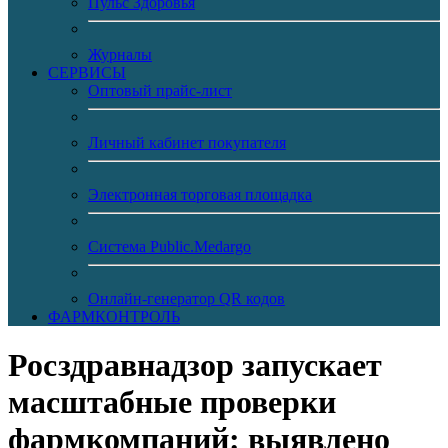
Пульс Здоровья
Журналы
CЕРВИСЫ
Оптовый прайс-лист
Личный кабинет покупателя
Электронная торговая площадка
Система Public.Medargo
Онлайн-генератор QR кодов
ФАРМКОНТРОЛЬ
Росздравнадзор запускает
масштабные проверки
фармкомпаний: выявлено