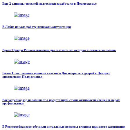
Еще 2 единицы тяжелой медтехники заработали в Подмосковье
В Лобне начала работу женская консультация
Врачи Центра Рошаля извлекли два магнита их желудка 2-летнего мальчика
Более 1 тыс. человек приняли участие в Дне открытых дверей в Центрах
онкопомощи Подмосковья
Роспотребнадзор напоминает о предстоящем сезоне активности клещей и мерах
профилактики
В Роспотребнадзоре обсудили актуальные вопросы влияния шумового загрязнения