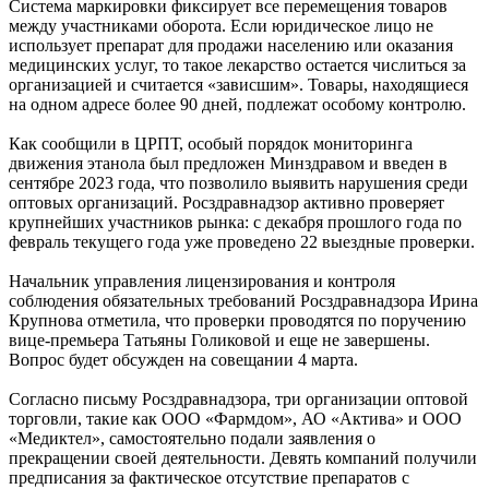
Система маркировки фиксирует все перемещения товаров
между участниками оборота. Если юридическое лицо не
использует препарат для продажи населению или оказания
медицинских услуг, то такое лекарство остается числиться за
организацией и считается «зависшим». Товары, находящиеся
на одном адресе более 90 дней, подлежат особому контролю.
Как сообщили в ЦРПТ, особый порядок мониторинга
движения этанола был предложен Минздравом и введен в
сентябре 2023 года, что позволило выявить нарушения среди
оптовых организаций. Росздравнадзор активно проверяет
крупнейших участников рынка: с декабря прошлого года по
февраль текущего года уже проведено 22 выездные проверки.
Начальник управления лицензирования и контроля
соблюдения обязательных требований Росздравнадзора Ирина
Крупнова отметила, что проверки проводятся по поручению
вице-премьера Татьяны Голиковой и еще не завершены.
Вопрос будет обсужден на совещании 4 марта.
Согласно письму Росздравнадзора, три организации оптовой
торговли, такие как ООО «Фармдом», АО «Актива» и ООО
«Медиктел», самостоятельно подали заявления о
прекращении своей деятельности. Девять компаний получили
предписания за фактическое отсутствие препаратов с