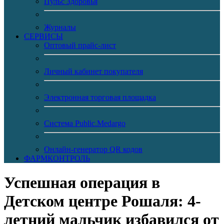
Пульс Здоровья
Журналы
CЕРВИСЫ
Оптовый прайс-лист
Личный кабинет покупателя
Электронная торговая площадка
Система Public.Medargo
Онлайн-генератор QR кодов
ФАРМКОНТРОЛЬ
Успешная операция в
Детском центре Рошаля: 4-
летний мальчик избавился от