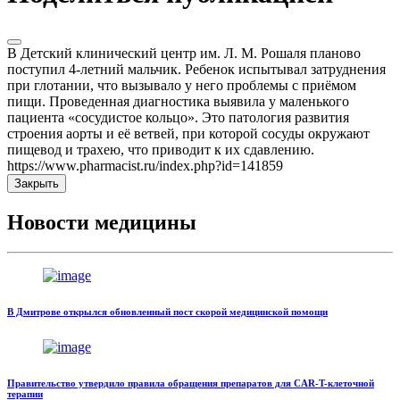
В Детский клинический центр им. Л. М. Рошаля планово
поступил 4-летний мальчик. Ребенок испытывал затруднения
при глотании, что вызывало у него проблемы с приёмом
пищи. Проведенная диагностика выявила у маленького
пациента «сосудистое кольцо». Это патология развития
строения аорты и её ветвей, при которой сосуды окружают
пищевод и трахею, что приводит к их сдавлению.
https://www.pharmacist.ru/index.php?id=141859
Закрыть
Новости медицины
В Дмитрове открылся обновленный пост скорой медицинской помощи
Правительство утвердило правила обращения препаратов для CAR-T-клеточной
терапии