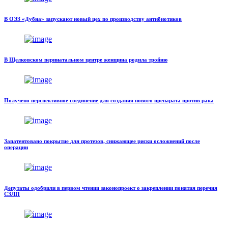
В ОЭЗ «Дубна» запускают новый цех по производству антибиотиков
В Щелковском перинатальном центре женщина родила тройню
Получено перспективное соединение для создания нового препарата против рака
Запатентовано покрытие для протезов, снижающее риски осложнений после
операции
Депутаты одобрили в первом чтении законопроект о закреплении понятия перечня
СЗЛП