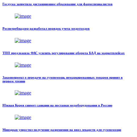
Госдума запретила дистанционное образование для фармспециалистов
Роспотребнадзор разработал порядок учета медотходов
ТПП предложила ФАС усилить регулирование оборота БАД на маркетплейсах
Законопроект о передаче на гумпомощь немаркированных товаров принят в
первом чтении
Южная Корея снимет санкции на поставки медоборудования в Россию
Минздрав упростил получение разрешения на ввоз лекарств для гумпомощи