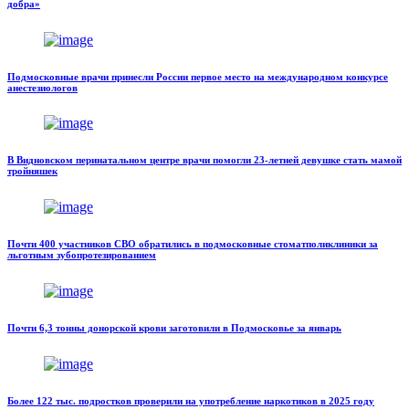
добра»
Подмосковные врачи принесли России первое место на международном конкурсе
анестезиологов
В Видновском перинатальном центре врачи помогли 23-летней девушке стать мамой
тройняшек
Почти 400 участников СВО обратились в подмосковные стоматполиклиники за
льготным зубопротезированием
Почти 6,3 тонны донорской крови заготовили в Подмосковье за январь
Более 122 тыс. подростков проверили на употребление наркотиков в 2025 году