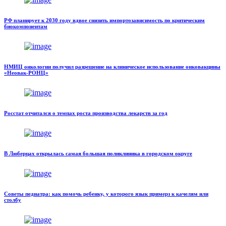
РФ планирует к 2030 году вдвое снизить импортозависимость по критическим
биокомпонентам
НМИЦ онкологии получил разрешение на клиническое использование онковакцины
«Неовак-РОНЦ»
Росстат отчитался о темпах роста производства лекарств за год
В Люберцах открылась самая большая поликлиника в городском округе
Советы педиатра: как помочь ребенку, у которого язык примерз к качелям или
столбу