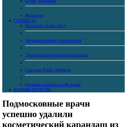
Пульс Здоровья
Журналы
CЕРВИСЫ
Оптовый прайс-лист
Личный кабинет покупателя
Электронная торговая площадка
Система Public.Medargo
Онлайн-генератор QR кодов
ФАРМКОНТРОЛЬ
Подмосковные врачи
успешно удалили
косметический карандаш из