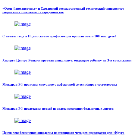
«Озон Фармацевтика» и Самарский государственный технический университет
подписали соглашение о сотрудничестве
С начала года в Подмосковье профосмотры прошли почти 100 тыс. детей
Хирурги Центра Рошаля провели уникальную операцию ребенку на 3-и сутки жизни
Минздрав РФ прояснил ситуацию с дефектурой смеси эфиров тестостерона
Минздрав РФ представил новый порядок продления больничных листов
Центр лекобеспечения определил поставщиков четырех препаратов для «Круга