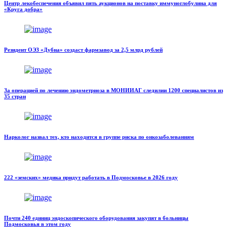
Центр лекобеспечения объявил пять аукционов на поставку иммуноглобулина для
«Круга добра»
Резидент ОЭЗ «Дубна» создаст фармзавод за 2,5 млрд рублей
За операцией по лечению эндометриоза в МОНИИАГ следилии 1200 специалистов из
35 стран
Нарколог назвал тех, кто находится в группе риска по онкозаболеваниям
222 «земских» медика придут работать в Подмосковье в 2026 году
Почти 240 единиц эндоскопического оборудования закупят в больницы
Подмосковья в этом году