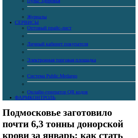
Пульс Здоровья
Журналы
CЕРВИСЫ
Оптовый прайс-лист
Личный кабинет покупателя
Электронная торговая площадка
Система Public.Medargo
Онлайн-генератор QR кодов
ФАРМКОНТРОЛЬ
Подмосковье заготовило
почти 6,3 тонны донорской
крови за январь: как стать