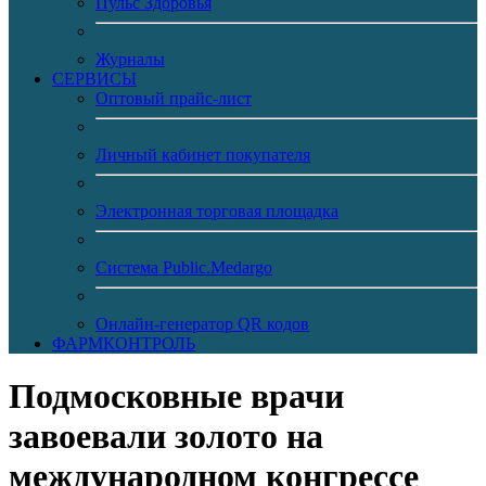
Пульс Здоровья
Журналы
CЕРВИСЫ
Оптовый прайс-лист
Личный кабинет покупателя
Электронная торговая площадка
Система Public.Medargo
Онлайн-генератор QR кодов
ФАРМКОНТРОЛЬ
Подмосковные врачи
завоевали золото на
международном конгрессе