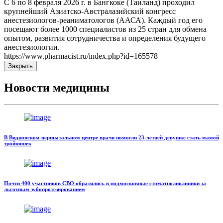
С 6 по 8 февраля 2026 г. в Бангкоке (Таиланд) проходил
крупнейший Азиатско-Австралазийский конгресс
анестезиологов-реаниматологов (ААСА). Каждый год его
посещают более 1000 специалистов из 25 стран для обмена
опытом, развития сотрудничества и определения будущего
анестезиологии.
https://www.pharmacist.ru/index.php?id=165578
Закрыть
Новости медицины
В Видновском перинатальном центре врачи помогли 23-летней девушке стать мамой
тройняшек
Почти 400 участников СВО обратились в подмосковные стоматполиклиники за
льготным зубопротезированием