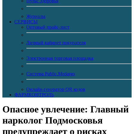
Пульс Здоровья
Журналы
CЕРВИСЫ
Оптовый прайс-лист
Личный кабинет покупателя
Электронная торговая площадка
Система Public.Medargo
Онлайн-генератор QR кодов
ФАРМКОНТРОЛЬ
Опасное увлечение: Главный
нарколог Подмосковья
предупреждает о рисках