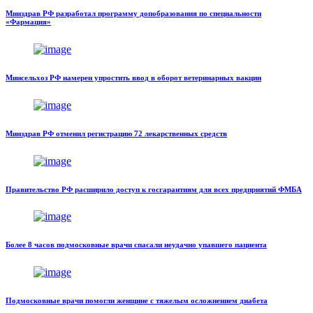
Минздрав РФ разработал программу допобразования по специальности
«Фармация»
Минсельхоз РФ намерен упростить ввод в оборот ветеринарных вакцин
Минздрав РФ отменил регистрацию 72 лекарственных средств
Правительство РФ расширило доступ к госгарантиям для всех предприятий ФМБА
Более 8 часов подмосковные врачи спасали неудачно упавшего пациента
Подмосковные врачи помогли женщине с тяжелым осложнением диабета