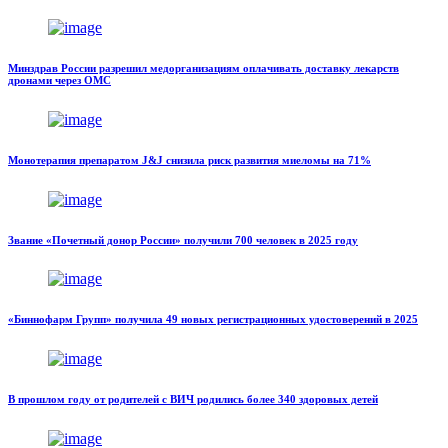
Минздрав России разрешил медорганизациям оплачивать доставку лекарств
дронами через ОМС
Монотерапия препаратом J&J снизила риск развития миеломы на 71%
Звание «Почетный донор России» получили 700 человек в 2025 году
«Биннофарм Групп» получила 49 новых регистрационных удостоверений в 2025
В прошлом году от родителей с ВИЧ родились более 340 здоровых детей