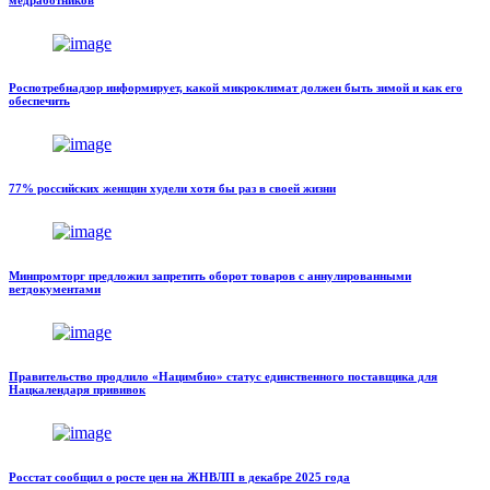
медработников
Роспотребнадзор информирует, какой микроклимат должен быть зимой и как его
обеспечить
77% российских женщин худели хотя бы раз в своей жизни
Минпромторг предложил запретить оборот товаров с аннулированными
ветдокументами
Правительство продлило «Нацимбио» статус единственного поставщика для
Нацкалендаря прививок
Росстат сообщил о росте цен на ЖНВЛП в декабре 2025 года