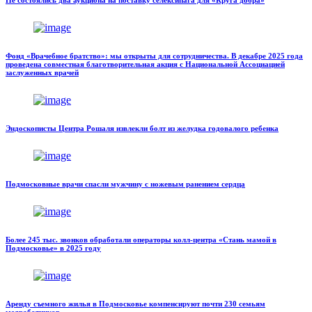
Не состоялись два аукциона на поставку селексипага для «Круга добра»
Фонд «Врачебное братство»: мы открыты для сотрудничества. В декабре 2025 года
проведена совместная благотворительная акция с Национальной Ассоциацией
заслуженных врачей
Эндоскописты Центра Рошаля извлекли болт из желудка годовалого ребенка
Подмосковные врачи спасли мужчину с ножевым ранением сердца
Более 245 тыс. звонков обработали операторы колл-центра «Стань мамой в
Подмосковье» в 2025 году
Аренду съемного жилья в Подмосковье компенсируют почти 230 семьям