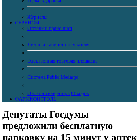
Пульс Здоровья
Журналы
CЕРВИСЫ
Оптовый прайс-лист
Личный кабинет покупателя
Электронная торговая площадка
Система Public.Medargo
Онлайн-генератор QR кодов
ФАРМКОНТРОЛЬ
Депутаты Госдумы
предложили бесплатную
парковку на 15 минут у аптек