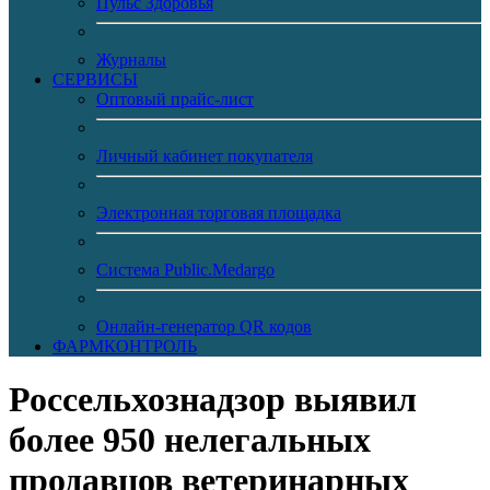
Пульс Здоровья
Журналы
CЕРВИСЫ
Оптовый прайс-лист
Личный кабинет покупателя
Электронная торговая площадка
Система Public.Medargo
Онлайн-генератор QR кодов
ФАРМКОНТРОЛЬ
Россельхознадзор выявил
более 950 нелегальных
продавцов ветеринарных