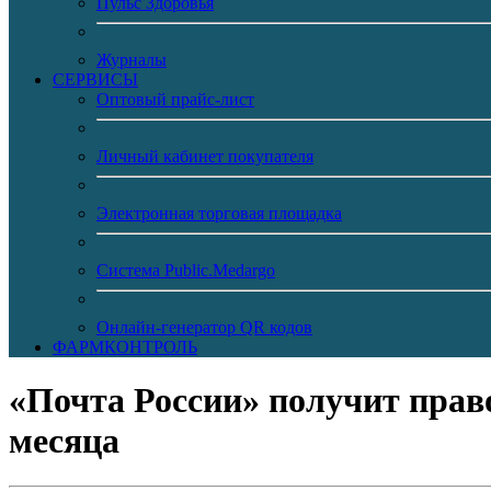
Пульс Здоровья
Журналы
CЕРВИСЫ
Оптовый прайс-лист
Личный кабинет покупателя
Электронная торговая площадка
Система Public.Medargo
Онлайн-генератор QR кодов
ФАРМКОНТРОЛЬ
«Почта России» получит прав
месяца