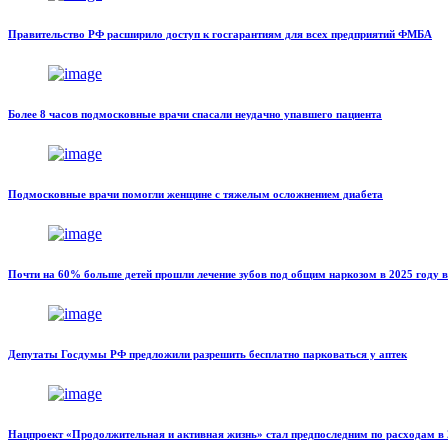
Правительство РФ расширило доступ к госгарантиям для всех предприятий ФМБА
Более 8 часов подмосковные врачи спасали неудачно упавшего пациента
Подмосковные врачи помогли женщине с тяжелым осложнением диабета
Почти на 60% больше детей прошли лечение зубов под общим наркозом в 2025 году 
Депутаты Госдумы РФ предложили разрешить бесплатно парковаться у аптек
Нацпроект «Продолжительная и активная жизнь» стал предпоследним по расходам в 