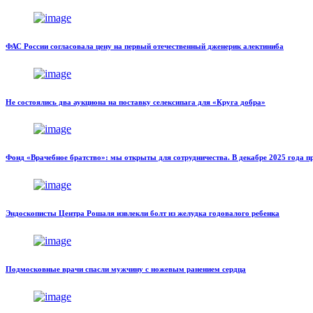
ФАС России согласовала цену на первый отечественный дженерик алектиниба
Не состоялись два аукциона на поставку селексипага для «Круга добра»
Фонд «Врачебное братство»: мы открыты для сотрудничества. В декабре 2025 года 
Эндоскописты Центра Рошаля извлекли болт из желудка годовалого ребенка
Подмосковные врачи спасли мужчину с ножевым ранением сердца