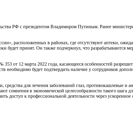
льства РФ с президентом Владимиром Путиным. Ранее министерст
сии», расположенных в районах, где отсутствуют аптеки, ожида
роки будет принят. Он также подчеркнул, что разрабатываются
353 от 12 марта 2022 года, касающееся особенностей разрешите
ств необходимо будет подтвердить наличие у сотрудников допол
и, средства для лечения заболеваний глаз, противокашлевые и а
ают сомнения в экономической целесообразности такого шага д
ить доступ к профессиональной деятельности через ускоренное 