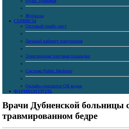
Пульс Здоровья
Журналы
CЕРВИСЫ
Оптовый прайс-лист
Личный кабинет покупателя
Электронная торговая площадка
Система Public.Medargo
Онлайн-генератор QR кодов
ФАРМКОНТРОЛЬ
Врачи Дубненской больницы с
травмированном бедре