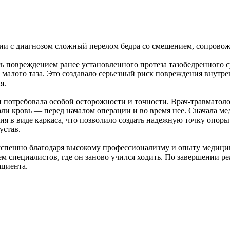
нии с диагнозом сложный перелом бедра со смещением, сопрово
 повреждением ранее установленного протеза тазобедренного сус
 малого таза. Это создавало серьезный риск повреждения внутр
я.
 и потребовала особой осторожности и точности. Врач-травмат
ли кровь — перед началом операции и во время нее. Сначала мед
ия в виде каркаса, что позволило создать надежную точку опоры
устав.
 успешно благодаря высокому профессионализму и опыту медици
м специалистов, где он заново учился ходить. По завершении 
ациента.