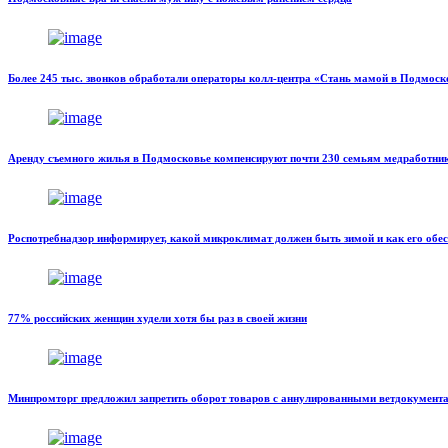
Более 245 тыс. звонков обработали операторы колл-центра «Стань мамой в Подмоско
Аренду съемного жилья в Подмосковье компенсируют почти 230 семьям медработни
Роспотребнадзор информирует, какой микроклимат должен быть зимой и как его обе
77% российских женщин худели хотя бы раз в своей жизни
Минпромторг предложил запретить оборот товаров с аннулированными ветдокумент