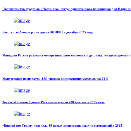
Правительство продлило «Нацимбио» статус единственного поставщика для Нацкале
Росстат сообщил о росте цен на ЖНВЛП в декабре 2025 года
Минздрав России разрешил медорганизациям оплачивать доставку лекарств дронами
Монотерапия препаратом J&J снизила риск развития миеломы на 71%
Звание «Почетный донор России» получили 700 человек в 2025 году
«Биннофарм Групп» получила 49 новых регистрационных удостоверений в 2025