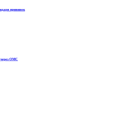
ндаря прививок
 через ОМС