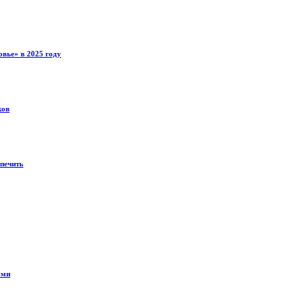
вье» в 2025 году
ков
спечить
ами