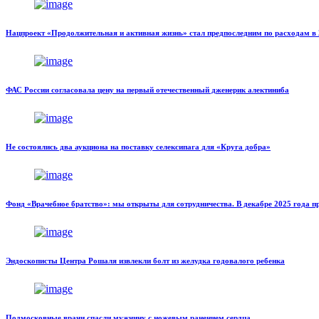
Нацпроект «Продолжительная и активная жизнь» стал предпоследним по расходам в 
ФАС России согласовала цену на первый отечественный дженерик алектиниба
Не состоялись два аукциона на поставку селексипага для «Круга добра»
Фонд «Врачебное братство»: мы открыты для сотрудничества. В декабре 2025 года 
Эндоскописты Центра Рошаля извлекли болт из желудка годовалого ребенка
Подмосковные врачи спасли мужчину с ножевым ранением сердца