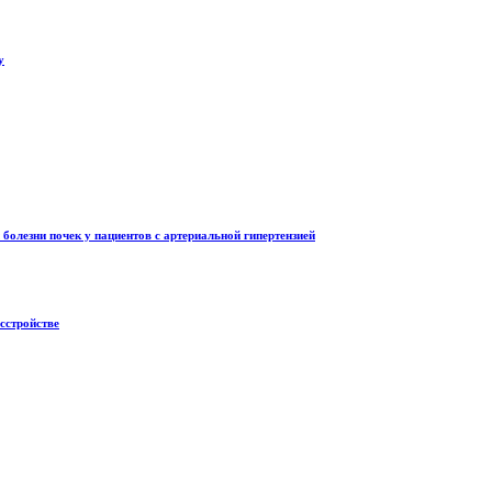
у
лезни почек у пациентов с артериальной гипертензией
сстройстве