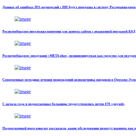
Данные об ошибках ПО-медизделий с ИИ будут переданы в систему Росздравнадзора
Роспотребнадзор предложил критерии для запрета сайтов с незаконной продажей БАД
Роспотребнадзор: продукция «META plus», позиционируемая как средство для похуден
Современные методики лечения повреждений позвоночника внедрили в Орехово-Зуев
С начала года в подмосковные больницы трудоустроились почти 470 «друзей»
Подмосковный врач-онколог рассказала, какие обследования помогут выявить рак м