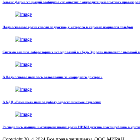
Альянс фармассоциаций сообщил о сложностях с аккредитацией опытных провизоро
Подмосковные врачи спасли подростка, у которого в кармане взорвался телефон
Система анализа лабораторных исследований в «Будь Здоров» позволяет с высокой т
В Подмосковье началось голосование за «народного доктора»
В КДЦ «Ромашка» начало работу эндоскопическое отделение
Распадались мышцы и отмирали ткани: врачи НИКИ детства спасли ребенка в крити
Copyright
2014-2024 Все права защищены, ООО МИРАН.