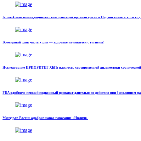
Более 4 млн телемедицинских консультаций провели врачи в Подмосковье в этом год
Всемирный день чистых рук — здоровье начинается с гигиены!
Исследование ПРИОРИТЕТ-ХБП: важность своевременной диагностики хронической бо
FDA одобрило первый подкожный препарат длительного действия при биполярном ра
Минздрав России одобрил новое показание «Ивлизи»