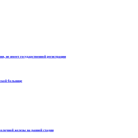
ия, не имеет государственной регистрации
ской больнице
олочной железы на ранней стадии