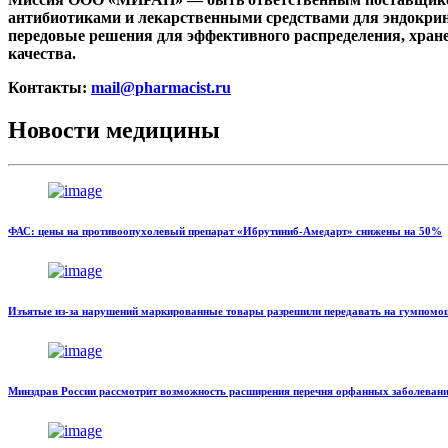
антибиотиками и лекарственными средствами для эндокрин
передовые решения для эффективного распределения, хран
качества.
Контакты:
mail@pharmacist.ru
Новости медицины
ФАС: цены на противоопухолевый препарат «Ибрутиниб-Амедарт» снижены на 50%
Изъятые из-за нарушений маркированные товары разрешили передавать на гумпомо
Минздрав России рассмотрит возможность расширения перечня орфанных заболеван