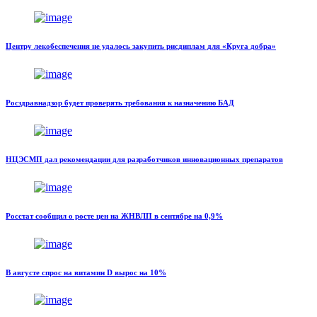
Центру лекобеспечения не удалось закупить рисдиплам для «Круга добра»
Росздравнадзор будет проверять требования к назначению БАД
НЦЭСМП дал рекомендации для разработчиков инновационных препаратов
Росстат сообщил о росте цен на ЖНВЛП в сентябре на 0,9%
В августе спрос на витамин D вырос на 10%