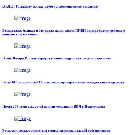
В КДЦ «Ромашка» начало работу эндоскопическое отделение
Распадались мышцы и отмирали ткани: врачи НИКИ детства спасли ребенка в
критическом состоянии
Врачи Центра Рошаля вернули к жизни подростка с редким параличом
Более 610 тыс. жителей Подмосковья проверили свое репродуктивное здоровье
Почти 260 здоровых детей родили женщины с ВИЧ в Подмосковье
Роспатент создаст сервис для оценки интеллектуальной собственности