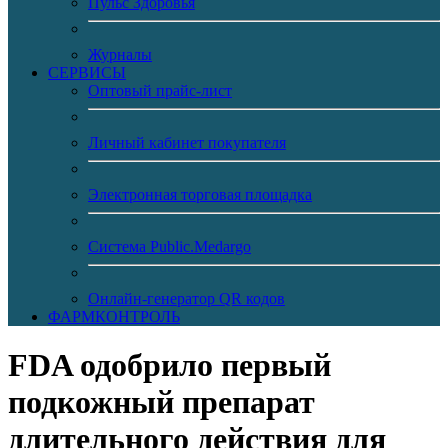
Пульс Здоровья
Журналы
CЕРВИСЫ
Оптовый прайс-лист
Личный кабинет покупателя
Электронная торговая площадка
Система Public.Medargo
Онлайн-генератор QR кодов
ФАРМКОНТРОЛЬ
FDA одобрило первый
подкожный препарат
длительного действия для