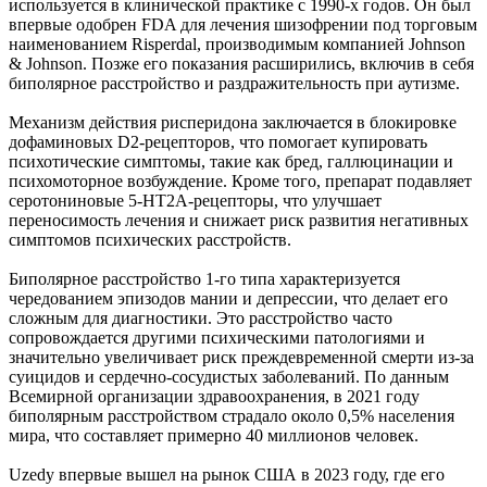
используется в клинической практике с 1990-х годов. Он был
впервые одобрен FDA для лечения шизофрении под торговым
наименованием Risperdal, производимым компанией Johnson
& Johnson. Позже его показания расширились, включив в себя
биполярное расстройство и раздражительность при аутизме.
Механизм действия рисперидона заключается в блокировке
дофаминовых D2-рецепторов, что помогает купировать
психотические симптомы, такие как бред, галлюцинации и
психомоторное возбуждение. Кроме того, препарат подавляет
серотониновые 5-HT2A-рецепторы, что улучшает
переносимость лечения и снижает риск развития негативных
симптомов психических расстройств.
Биполярное расстройство 1-го типа характеризуется
чередованием эпизодов мании и депрессии, что делает его
сложным для диагностики. Это расстройство часто
сопровождается другими психическими патологиями и
значительно увеличивает риск преждевременной смерти из-за
суицидов и сердечно-сосудистых заболеваний. По данным
Всемирной организации здравоохранения, в 2021 году
биполярным расстройством страдало около 0,5% населения
мира, что составляет примерно 40 миллионов человек.
Uzedy впервые вышел на рынок США в 2023 году, где его