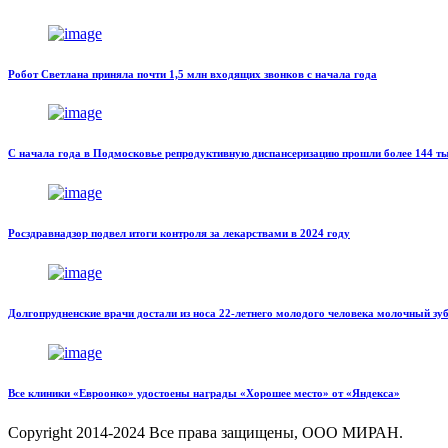
Робот Светлана приняла почти 1,5 млн входящих звонков с начала года
С начала года в Подмосковье репродуктивную диспансеризацию прошли более 144 ты
Росздравнадзор подвел итоги контроля за лекарствами в 2024 году
Долгопрудненские врачи достали из носа 22-летнего молодого человека молочный зу
Все клиники «Евроонко» удостоены награды «Хорошее место» от «Яндекса»
Copyright
2014-2024 Все права защищены, ООО МИРАН.