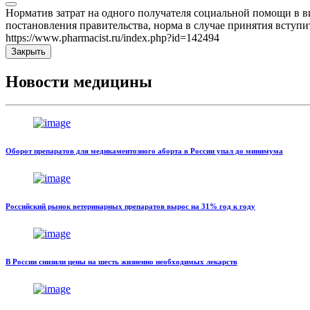
Норматив затрат на одного получателя социальной помощи в вид
постановления правительства, норма в случае принятия вступит 
https://www.pharmacist.ru/index.php?id=142494
Закрыть
Новости медицины
Оборот препаратов для медикаментозного аборта в России упал до минимума
Российский рынок ветеринарных препаратов вырос на 31% год к году
В России снизили цены на шесть жизненно необходимых лекарств