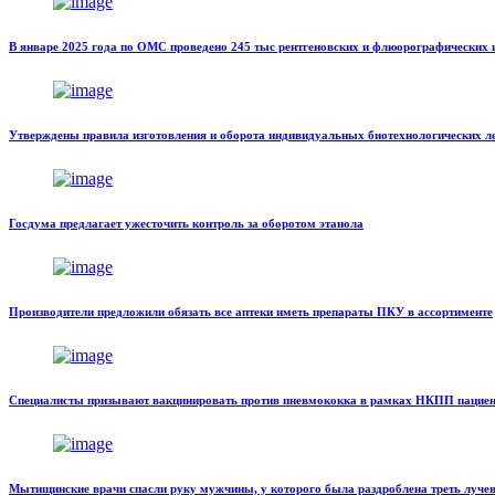
В январе 2025 года по ОМС проведено 245 тыс рентгеновских и флюорографических
Утверждены правила изготовления и оборота индивидуальных биотехнологических л
Госдума предлагает ужесточить контроль за оборотом этанола
Производители предложили обязать все аптеки иметь препараты ПКУ в ассортименте
Специалисты призывают вакцинировать против пневмококка в рамках НКПП пациенто
Мытищинские врачи спасли руку мужчины, у которого была раздроблена треть лучев