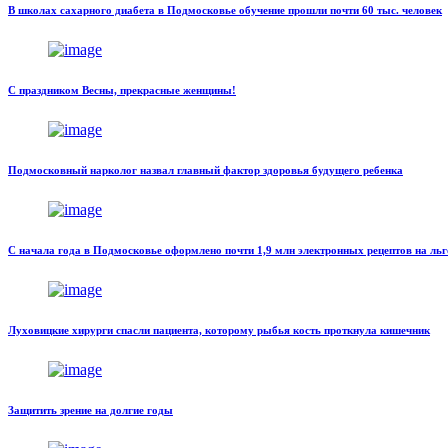
В школах сахарного диабета в Подмосковье обучение прошли почти 60 тыс. человек
С праздником Весны, прекрасные женщины!
Подмосковный нарколог назвал главный фактор здоровья будущего ребенка
С начала года в Подмосковье оформлено почти 1,9 млн электронных рецептов на ль
Луховицкие хирурги спасли пациента, которому рыбья кость проткнула кишечник
Защитить зрение на долгие годы