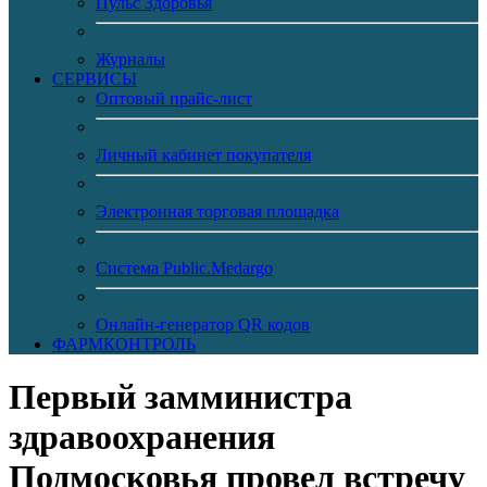
Пульс Здоровья
Журналы
CЕРВИСЫ
Оптовый прайс-лист
Личный кабинет покупателя
Электронная торговая площадка
Система Public.Medargo
Онлайн-генератор QR кодов
ФАРМКОНТРОЛЬ
Первый замминистра
здравоохранения
Подмосковья провел встречу