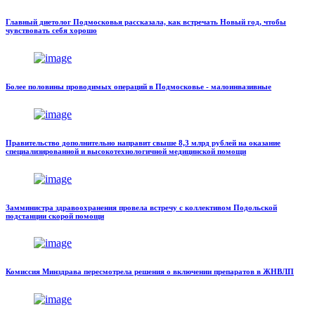
Главный диетолог Подмосковья рассказала, как встречать Новый год, чтобы
чувствовать себя хорошо
Более половины проводимых операций в Подмосковье - малоинвазивные
Правительство дополнительно направит свыше 8,3 млрд рублей на оказание
специализированной и высокотехнологичной медицинской помощи
Замминистра здравоохранения провела встречу с коллективом Подольской
подстанции скорой помощи
Комиссия Минздрава пересмотрела решения о включении препаратов в ЖНВЛП