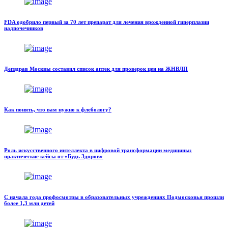
FDA одобрило первый за 70 лет препарат для лечения врожденной гиперплазии
надпочечников
Депздрав Москвы составил список аптек для проверок цен на ЖНВЛП
Как понять, что вам нужно к флебологу?
Роль искусственного интеллекта в цифровой трансформации медицины:
практические кейсы от «Будь Здоров»
С начала года профосмотры в образовательных учреждениях Подмосковья прошли
более 1,3 млн детей