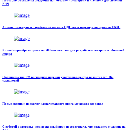
Повторно объявлены аукционы на поставку «Биктарви» и «Генвоя» для лечения
ВИЧ
Аптеки столкнулись с проблемой расчета НДС из-за перехода на правила ЕАЭС
Novartis приобрела права на ИИ-технологию для разработки лекарств от болезней
сердца
Правительство РФ расширило перечни участников центра развития мРНК-
технологий
Подмосковный нарколог назвал главного врага мужского здоровья
С заботой о здоровье: подмосковный врач посоветовала, что подарить мужчине на