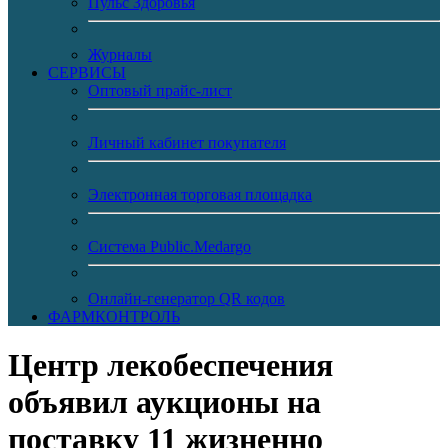
Пульс Здоровья
Журналы
CЕРВИСЫ
Оптовый прайс-лист
Личный кабинет покупателя
Электронная торговая площадка
Система Public.Medargo
Онлайн-генератор QR кодов
ФАРМКОНТРОЛЬ
Центр лекобеспечения
объявил аукционы на
поставку 11 жизненно