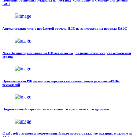
Повторно объявлены аукционы на поставку «Биктарви» и «Генвоя» для лечения
ВИЧ
Аптеки столкнулись с проблемой расчета НДС из-за перехода на правила ЕАЭС
Novartis приобрела права на ИИ-технологию для разработки лекарств от болезней
сердца
Правительство РФ расширило перечни участников центра развития мРНК-
технологий
Подмосковный нарколог назвал главного врага мужского здоровья
С заботой о здоровье: подмосковный врач посоветовала, что подарить мужчине на