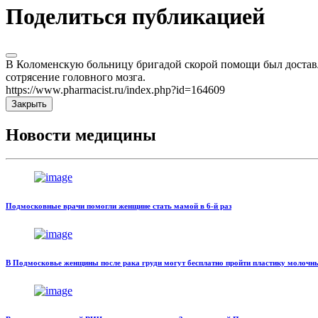
Поделиться публикацией
В Коломенскую больницу бригадой скорой помощи был доставл
сотрясение головного мозга.
https://www.pharmacist.ru/index.php?id=164609
Закрыть
Новости медицины
Подмосковные врачи помогли женщине стать мамой в 6-й раз
В Подмосковье женщины после рака груди могут бесплатно пройти пластику молочн