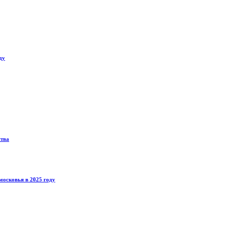
ду
ства
московья в 2025 году