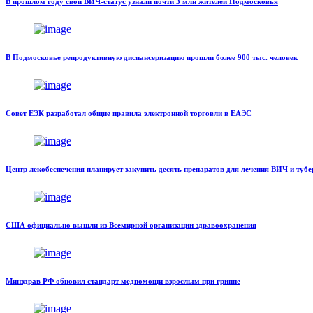
В прошлом году свой ВИЧ-статус узнали почти 3 млн жителей Подмосковья
В Подмосковье репродуктивную диспансеризацию прошли более 900 тыс. человек
Совет ЕЭК разработал общие правила электронной торговли в ЕАЭС
Центр лекобеспечения планирует закупить десять препаратов для лечения ВИЧ и тубе
США официально вышли из Всемирной организации здравоохранения
Минздрав РФ обновил стандарт медпомощи взрослым при гриппе