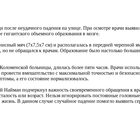
 после неудачного падения на улице. При осмотре врачи выявил
 гигантского объемного образования в мозге.
ннисный мяч (7х7,5х7 см) и располагалась в передней черепной я
 но не обращался к врачам. Образование было настолько большим
Коломенской больницы, длилась более пяти часов. Врачи испол
провести вмешательство с максимальной точностью и безопасно
птомы, а его состояние нормализовалось.
Найман подчеркнул важность своевременного обращения к врачу
талость или возраст. Нельзя игнорировать постоянные головные
 жизнь. В данном случае случайное падение помогло выявить сер