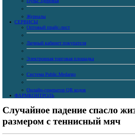
Пульс Здоровья
Журналы
CЕРВИСЫ
Оптовый прайс-лист
Личный кабинет покупателя
Электронная торговая площадка
Система Public.Medargo
Онлайн-генератор QR кодов
ФАРМКОНТРОЛЬ
Случайное падение спасло жиз
размером с теннисный мяч