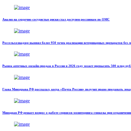
Анализ на сердечно-сосудистые риски стал доступен россиянам по ОМС
Россельхознадзор выявил более 950 точек реализации ветеринарных препаратов без л
Рынок аптечных онлайн-продаж в России в 2026 году может превысить 500 млрд руб
Глава Минздрава РФ рассказал, когда «Почта России» получит право продавать лека
Минздрав РФ решает вопрос о работе сервисов мониторинга глюкозы при ограничени