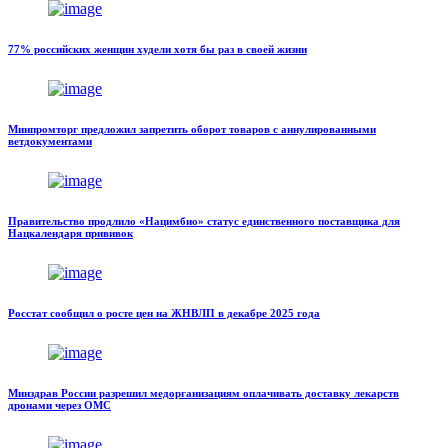
77% российских женщин худели хотя бы раз в своей жизни
Минпромторг предложил запретить оборот товаров с аннулированными
ветдокументами
Правительство продлило «Нацимбио» статус единственного поставщика для
Нацкалендаря прививок
Росстат сообщил о росте цен на ЖНВЛП в декабре 2025 года
Минздрав России разрешил медорганизациям оплачивать доставку лекарств
дронами через ОМС