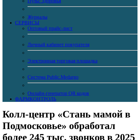
Пульс Здоровья
Журналы
CЕРВИСЫ
Оптовый прайс-лист
Личный кабинет покупателя
Электронная торговая площадка
Система Public.Medargo
Онлайн-генератор QR кодов
ФАРМКОНТРОЛЬ
Колл-центр «Стань мамой в
Подмосковье» обработал
более 245 тыс. звонков в 2025