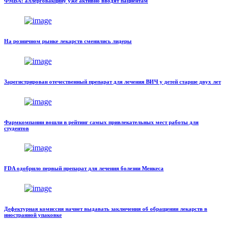
ФМБА: аллерговакцину уже активно вводят пациентам
На розничном рынке лекарств сменились лидеры
Зарегистрирован отечественный препарат для лечения ВИЧ у детей старше двух лет
Фармкомпании вошли в рейтинг самых привлекательных мест работы для
студентов
FDA одобрило первый препарат для лечения болезни Менкеса
Дефектурная комиссия начнет выдавать заключения об обращении лекарств в
иностранной упаковке