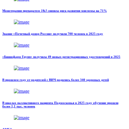
Монотерапия препаратом J&J снизила риск развития миеломы на 71%
Звание «Почетный донор России» получили 700 человек в 2025 году
«Биннофарм Групп» получила 49 новых регистрационных удостоверений в 2025
В прошлом году от родителей с ВИЧ родились более 340 здоровых детей
В школах паллиативного пациента Подмосковья в 2025 году обучение прошли
более 1,1 тыс. человек