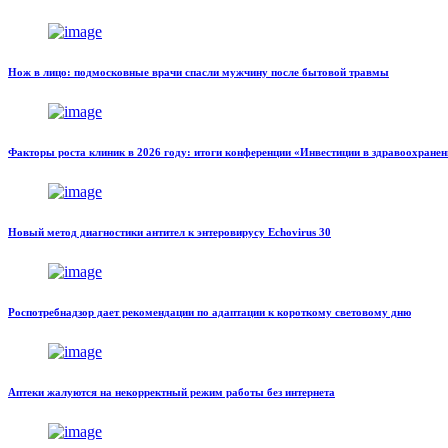
Нож в лицо: подмосковные врачи спасли мужчину после бытовой травмы
Факторы роста клиник в 2026 году: итоги конференции «Инвестиции в здравоохранен
Новый метод диагностики антител к энтеровирусу Echovirus 30
Роспотребнадзор дает рекомендации по адаптации к короткому световому дню
Аптеки жалуются на некорректный режим работы без интернета