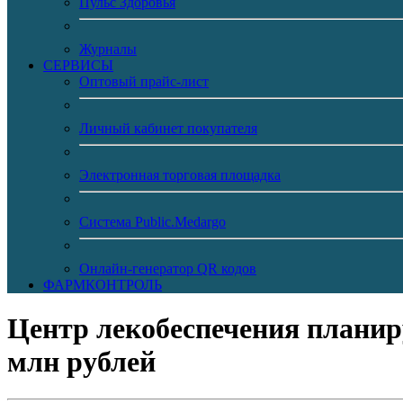
Пульс Здоровья
Журналы
CЕРВИСЫ
Оптовый прайс-лист
Личный кабинет покупателя
Электронная торговая площадка
Система Public.Medargo
Онлайн-генератор QR кодов
ФАРМКОНТРОЛЬ
Центр лекобеспечения планиру
млн рублей