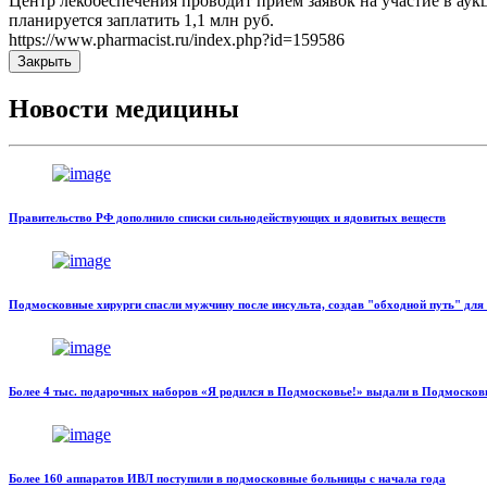
Центр лекобеспечения проводит прием заявок на участие в аукц
планируется заплатить 1,1 млн руб.
https://www.pharmacist.ru/index.php?id=159586
Закрыть
Новости медицины
Правительство РФ дополнило списки сильнодействующих и ядовитых веществ
Подмосковные хирурги спасли мужчину после инсульта, создав "обходной путь" для
Более 4 тыс. подарочных наборов «Я родился в Подмосковье!» выдали в Подмосковь
Более 160 аппаратов ИВЛ поступили в подмосковные больницы с начала года