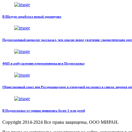
В Шатуре заработал новый здравпункт
Подмосковный нарколог рассказал, чем опасно новое увлечение «наркотическим ор
ФАП и амбулаторию отремонтировали в Подмосковье
Общественный совет при Росздравнадзоре в очередной раз вошел в список лидеров р
В Подмосковье от гриппа привились более 1 млн детей
Copyright
2014-2024 Все права защищены, ООО МИРАН.