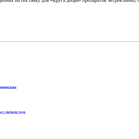
ионах на поставку для «Круга добра» препаратов энтректиниб, г
 кровотока
е с начала года