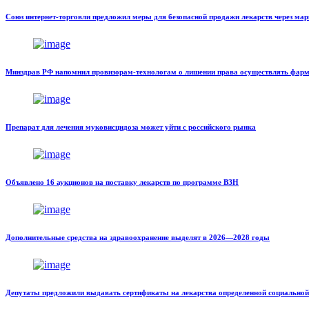
Союз интернет-торговли предложил меры для безопасной продажи лекарств через ма
Минздрав РФ напомнил провизорам-технологам о лишении права осуществлять фарм
Препарат для лечения муковисцидоза может уйти с российского рынка
Объявлено 16 аукционов на поставку лекарств по программе ВЗН
Дополнительные средства на здравоохранение выделят в 2026—2028 годы
Депутаты предложили выдавать сертификаты на лекарства определенной социальной