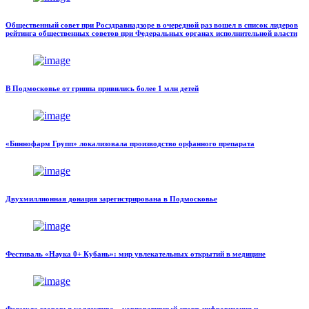
Общественный совет при Росздравнадзоре в очередной раз вошел в список лидеров
рейтинга общественных советов при Федеральных органах исполнительной власти
В Подмосковье от гриппа привились более 1 млн детей
«Биннофарм Групп» локализовала производство орфанного препарата
Двухмиллионная донация зарегистрирована в Подмосковье
Фестиваль «Наука 0+ Кубань»: мир увлекательных открытий в медицине
Формула здоровья коллектива – корпоративный спорт, цифровизация и