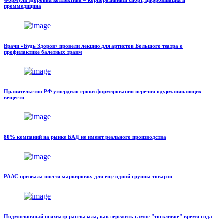
проммедицина
Врачи «Будь Здоров» провели лекцию для артистов Большого театра о
профилактике балетных травм
Правительство РФ утвердило сроки формирования перечня одурманивающих
веществ
80% компаний на рынке БАД не имеют реального производства
РААС призвала ввести маркировку для еще одной группы товаров
Подмосковный психиатр рассказала, как пережить самое "тоскливое" время года