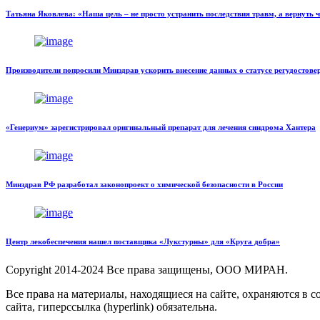
Татьяна Яковлева: «Наша цель – не просто устранить последствия травм, а вернуть 
Производители попросили Минздрав ускорить внесение данных о статусе регудостове
«Генериум» зарегистрировал оригинальный препарат для лечения синдрома Хантера
Минздрав РФ разработал законопроект о химической безопасности в России
Центр лекобеспечения нашел поставщика «Лукстурны» для «Круга добра»
Copyright
2014-2024 Все права защищены, ООО МИРАН.
Все права на материалы, находящиеся на сайте, охраняются в 
сайта, гиперссылка (hyperlink) обязательна.