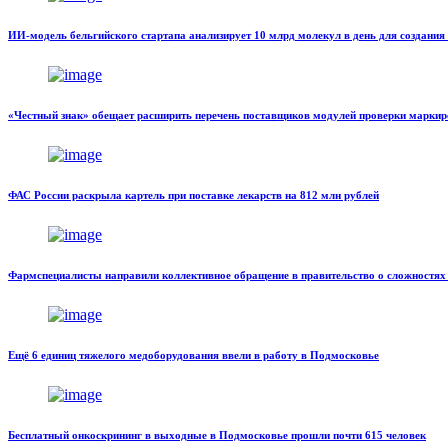
ИИ-модель бельгийского стартапа анализирует 10 млрд молекул в день для создания
«Честный знак» обещает расширить перечень поставщиков модулей проверки марки
ФАС России раскрыла картель при поставке лекарств на 812 млн рублей
Фармспециалисты направили коллективное обращение в правительство о сложностях
Ещё 6 единиц тяжелого медоборудования ввели в работу в Подмосковье
Бесплатный онкоскрининг в выходные в Подмосковье прошли почти 615 человек