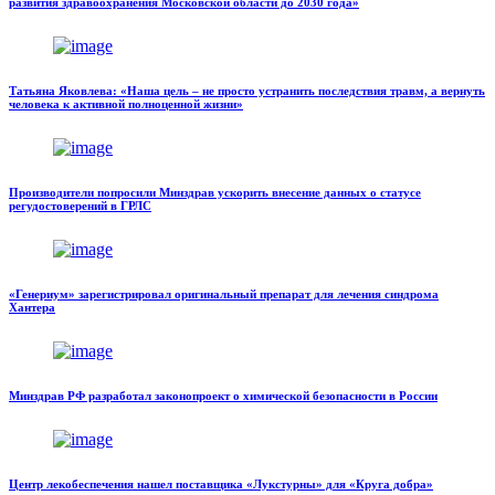
развития здравоохранения Московской области до 2030 года»
Татьяна Яковлева: «Наша цель – не просто устранить последствия травм, а вернуть
человека к активной полноценной жизни»
Производители попросили Минздрав ускорить внесение данных о статусе
регудостоверений в ГРЛС
«Генериум» зарегистрировал оригинальный препарат для лечения синдрома
Хантера
Минздрав РФ разработал законопроект о химической безопасности в России
Центр лекобеспечения нашел поставщика «Лукстурны» для «Круга добра»