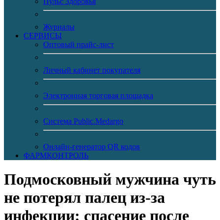
Пульс Здоровья
Журналы
CЕРВИСЫ
Оптовый прайс-лист
Личный кабинет покупателя
Электронная торговая площадка
Система Public.Medargo
Онлайн-генератор QR кодов
ФАРМКОНТРОЛЬ
Подмосковный мужчина чуть
не потерял палец из-за
инфекции: спасение после