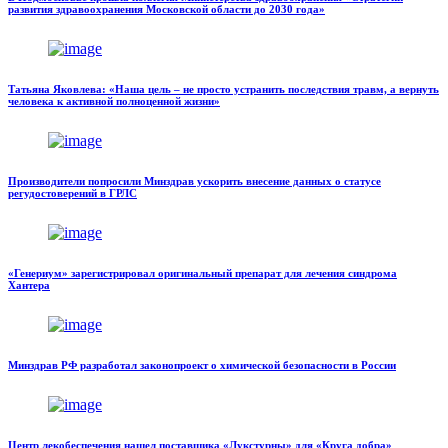
развития здравоохранения Московской области до 2030 года»
Татьяна Яковлева: «Наша цель – не просто устранить последствия травм, а вернуть
человека к активной полноценной жизни»
Производители попросили Минздрав ускорить внесение данных о статусе
регудостоверений в ГРЛС
«Генериум» зарегистрировал оригинальный препарат для лечения синдрома
Хантера
Минздрав РФ разработал законопроект о химической безопасности в России
Центр лекобеспечения нашел поставщика «Лукстурны» для «Круга добра»