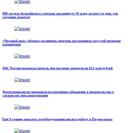
ИИ-модель бельгийского стартапа анализирует 10 млрд молекул в день для
создания лекарств
«Честный знак» обещает расширить перечень поставщиков модулей проверки
маркировки
ФАС России раскрыла картель при поставке лекарств на 812 млн рублей
Фармспециалисты направили коллективное обращение в правительство о
сложностях при аккредитации
Ещё 6 единиц тяжелого медоборудования ввели в работу в Подмосковье