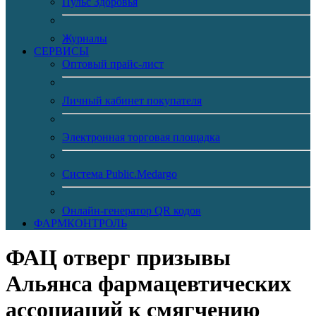
Пульс Здоровья
Журналы
CЕРВИСЫ
Оптовый прайс-лист
Личный кабинет покупателя
Электронная торговая площадка
Система Public.Medargo
Онлайн-генератор QR кодов
ФАРМКОНТРОЛЬ
ФАЦ отверг призывы
Альянса фармацевтических
ассоциаций к смягчению