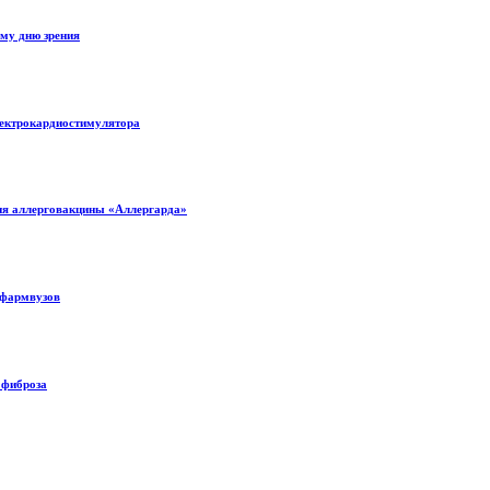
му дню зрения
лектрокардиостимулятора
ния аллерговакцины «Аллергарда»
 фармвузов
 фиброза