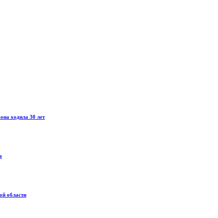
она ходила 30 лет
а
ой области