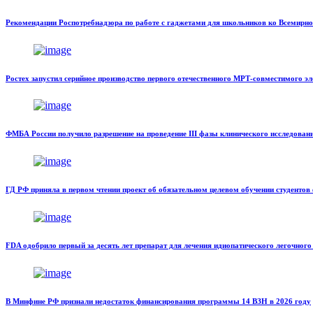
Рекомендации Роспотребнадзора по работе с гаджетами для школьников ко Всемирно
Ростех запустил серийное производство первого отечественного МРТ-совместимого э
ФМБА России получило разрешение на проведение III фазы клинического исследова
ГД РФ приняла в первом чтении проект об обязательном целевом обучении студентов
FDA одобрило первый за десять лет препарат для лечения идиопатического легочного
В Минфине РФ признали недостаток финансирования программы 14 ВЗН в 2026 году