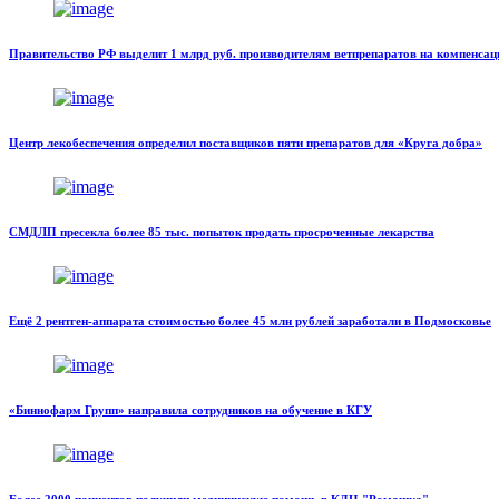
Правительство РФ выделит 1 млрд руб. производителям ветпрепаратов на компенсац
Центр лекобеспечения определил поставщиков пяти препаратов для «Круга добра»
СМДЛП пресекла более 85 тыс. попыток продать просроченные лекарства
Ещё 2 рентген-аппарата стоимостью более 45 млн рублей заработали в Подмосковье
«Биннофарм Групп» направила сотрудников на обучение в КГУ
Более 2000 пациентов получили медицинскую помощь в КДЦ "Ромашка"