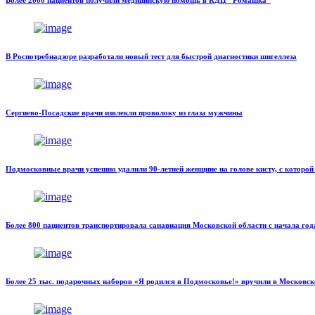
В Роспотребнадзоре разработали новый тест для быстрой диагностики шигеллеза
Сергиево-Посадские врачи извлекли проволоку из глаза мужчины
Подмосковные врачи успешно удалили 90-летней женщине на голове кисту, с которой 
Более 800 пациентов транспортировала санавиация Московской области с начала год
Более 25 тыс. подарочных наборов «Я родился в Подмосковье!» вручили в Московск