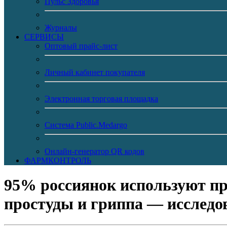
Пульс Здоровья
Журналы
CЕРВИСЫ
Оптовый прайс-лист
Личный кабинет покупателя
Электронная торговая площадка
Система Public.Medargo
Онлайн-генератор QR кодов
ФАРМКОНТРОЛЬ
95% россиянок используют пр
простуды и гриппа — исслед