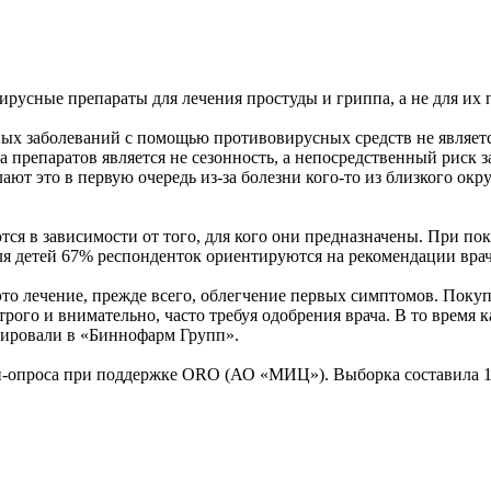
русные препараты для лечения простуды и гриппа, а не для их
дных заболеваний с помощью противовирусных средств не являе
а препаратов является не сезонность, а непосредственный рис
ют это в первую очередь из-за болезни кого-то из близкого окру
тся в зависимости от того, для кого они предназначены. При п
ля детей 67% респонденток ориентируются на рекомендации врач
о лечение, прежде всего, облегчение первых симптомов. Покуп
трого и внимательно, часто требуя одобрения врача. В то время 
тировали в «Биннофарм Групп».
н-опроса при поддержке ORO (АО «МИЦ»). Выборка составила 15