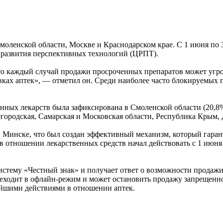
оленской области, Москве и Краснодарском крае. С 1 июня по 3
 развития перспективных технологий (ЦРПТ).
о каждый случай продажи просроченных препаратов может угр
ах аптек», — отметил он. Среди наиболее часто блокируемых п
ных лекарств была зафиксирована в Смоленской области (20,8%)
родская, Самарская и Московская области, Республика Крым, Д
 Минске, что был создан эффективный механизм, который гара
 отношении лекарственных средств начал действовать с 1 июня 
истему «Честный знак» и получает ответ о возможности продажи
переходит в офлайн-режим и может остановить продажу запрещен
нейшими действиями в отношении аптек.