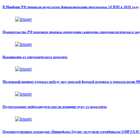
В Минфине РФ признали недостаток финансирования программы 14 ВЗН в 2026 году
Правительство РФ изменило правила проведения санитарно-эпидемиологического на
Вакцинация от эпидемического паротита
Маленький пациент одержал победу над тяжелой формой псориаза в ревматологи
Подмосковные нейрохирурги спасли женщине руку от параллича
Производственные площадки «Биннофарм Групп» получили сертификаты GMP ЕАЭС