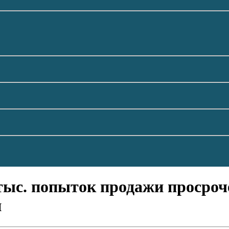
тыс. попыток продажи просро
и