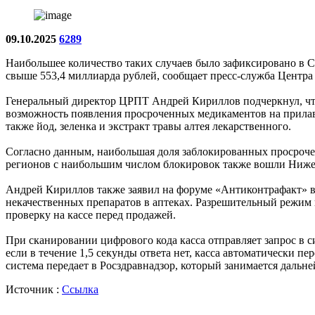
09.10.2025
6289
Наибольшее количество таких случаев было зафиксировано в См
свыше 553,4 миллиарда рублей, сообщает пресс-служба Центра
Генеральный директор ЦРПТ Андрей Кириллов подчеркнул, чт
возможность появления просроченных медикаментов на прилавк
также йод, зеленка и экстракт травы алтея лекарственного.
Согласно данным, наибольшая доля заблокированных просрочен
регионов с наибольшим числом блокировок также вошли Нижего
Андрей Кириллов также заявил на форуме «Антиконтрафакт» в
некачественных препаратов в аптеках. Разрешительный режим в
проверку на кассе перед продажей.
При сканировании цифрового кода касса отправляет запрос в с
если в течение 1,5 секунды ответа нет, касса автоматически 
система передает в Росздравнадзор, который занимается даль
Источник :
Ссылка