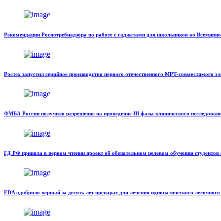
Рекомендации Роспотребнадзора по работе с гаджетами для школьников ко Всемирно
Ростех запустил серийное производство первого отечественного МРТ-совместимого э
ФМБА России получило разрешение на проведение III фазы клинического исследова
ГД РФ приняла в первом чтении проект об обязательном целевом обучении студентов
FDA одобрило первый за десять лет препарат для лечения идиопатического легочного