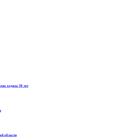
она ходила 30 лет
а
ой области