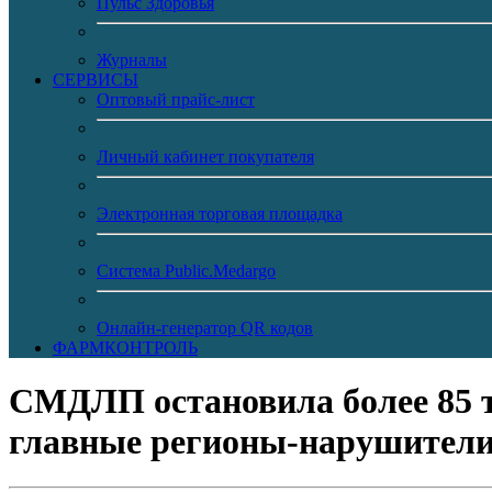
Пульс Здоровья
Журналы
CЕРВИСЫ
Оптовый прайс-лист
Личный кабинет покупателя
Электронная торговая площадка
Система Public.Medargo
Онлайн-генератор QR кодов
ФАРМКОНТРОЛЬ
СМДЛП остановила более 85 
главные регионы-нарушител