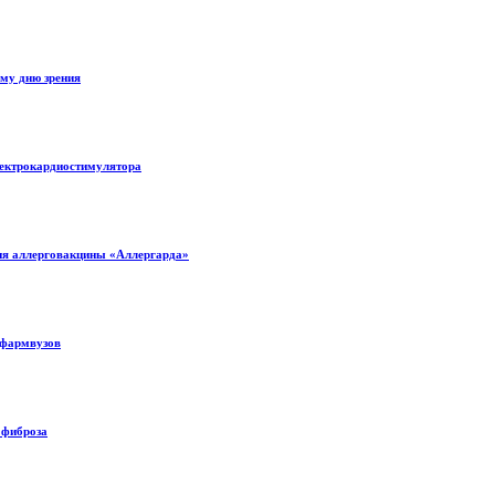
му дню зрения
лектрокардиостимулятора
ния аллерговакцины «Аллергарда»
 фармвузов
 фиброза