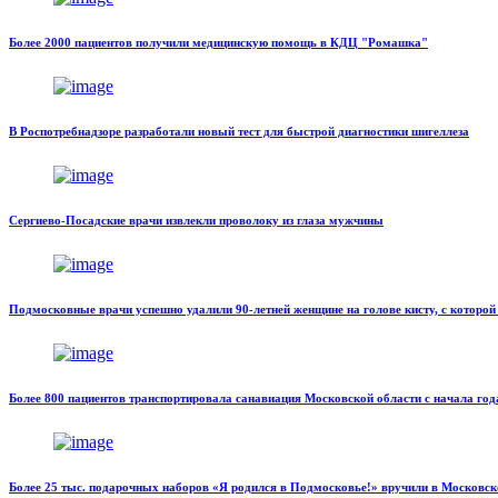
Более 2000 пациентов получили медицинскую помощь в КДЦ "Ромашка"
В Роспотребнадзоре разработали новый тест для быстрой диагностики шигеллеза
Сергиево-Посадские врачи извлекли проволоку из глаза мужчины
Подмосковные врачи успешно удалили 90-летней женщине на голове кисту, с которой 
Более 800 пациентов транспортировала санавиация Московской области с начала год
Более 25 тыс. подарочных наборов «Я родился в Подмосковье!» вручили в Московск