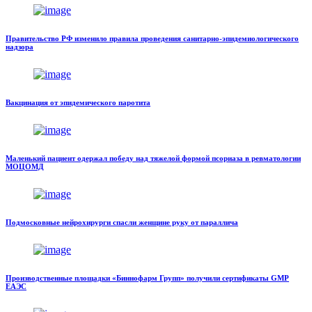
Правительство РФ изменило правила проведения санитарно-эпидемиологического
надзора
Вакцинация от эпидемического паротита
Маленький пациент одержал победу над тяжелой формой псориаза в ревматологии
МОЦОМД
Подмосковные нейрохирурги спасли женщине руку от параллича
Производственные площадки «Биннофарм Групп» получили сертификаты GMP
ЕАЭС