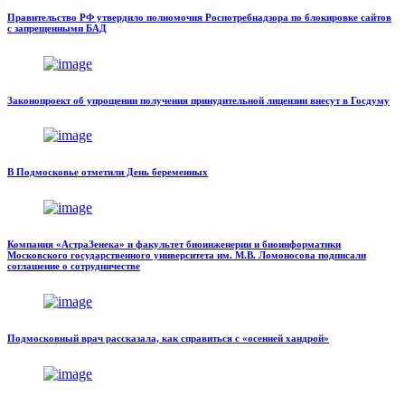
Правительство РФ утвердило полномочия Роспотребнадзора по блокировке сайтов
с запрещенными БАД
Законопроект об упрощении получения принудительной лицензии внесут в Госдуму
В Подмосковье отметили День беременных
Компания «АстраЗенека» и факультет биоинженерии и биоинформатики
Московского государственного университета им. М.В. Ломоносова подписали
соглашение о сотрудничестве
Подмосковный врач рассказала, как справиться с «осенней хандрой»