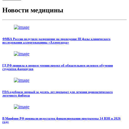
Новости медицины
ФМБА России получило разрешение на проведение III фазы клинического
исследования аллерговакцины «Аллергарда»
ГД РФ приняла в первом чтении проект об обязательном целевом обучении
студентов фармвузов
FDA одобрило первый за десять лет препарат для лечения идиопатического
легочного фиброза
В Минфине РФ признали недостаток финансирования программы 14 ВЗН в 2026
году