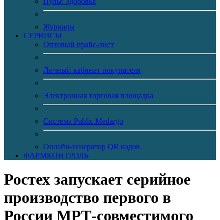
Пульс Здоровья
Журналы
CЕРВИСЫ
Оптовый прайс-лист
Личный кабинет покупателя
Электронная торговая площадка
Система Public.Medargo
Онлайн-генератор QR кодов
ФАРМКОНТРОЛЬ
Ростех запускает серийное
производство первого в
России МРТ-совместимого