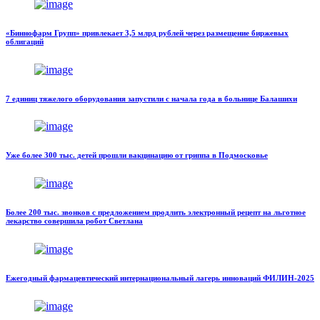
«Биннофарм Групп» привлекает 3,5 млрд рублей через размещение биржевых
облигаций
7 единиц тяжелого оборудования запустили с начала года в больнице Балашихи
Уже более 300 тыс. детей прошли вакцинацию от гриппа в Подмосковье
Более 200 тыс. звонков с предложением продлить электронный рецепт на льготное
лекарство совершила робот Светлана
Ежегодный фармацевтический интернациональный лагерь инноваций ФИЛИН-2025