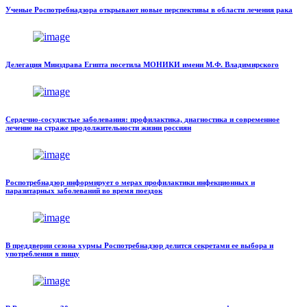
Ученые Роспотребнадзора открывают новые перспективы в области лечения рака
Делегация Минздрава Египта посетила МОНИКИ имени М.Ф. Владимирского
Сердечно-сосудистые заболевания: профилактика, диагностика и современное
лечение на страже продолжительности жизни россиян
Роспотребнадзор информирует о мерах профилактики инфекционных и
паразитарных заболеваний во время поездок
В преддверии сезона хурмы Роспотребнадзор делится секретами ее выбора и
употребления в пищу