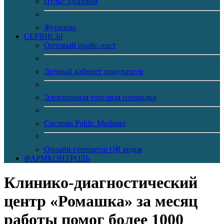
Пульс Здоровья
Журналы
CЕРВИСЫ
Оптовый прайс-лист
Личный кабинет покупателя
Электронная торговая площадка
Система Public.Medargo
Онлайн-генератор QR кодов
ФАРМКОНТРОЛЬ
Клинико-диагностический
центр «Ромашка» за месяц
работы помог более 1000