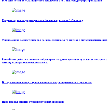
В России почти 30 тыс. пациентов пролечили с помощью радиофармпрепаратов
Средняя зарплата фармацевтов в России выросла на 16% за год
Минпромторг конкретизировал понятие химического синтеза в методрекомендациях
Российские учёные нашли способ ускорить создание противоопухолевых лекарств с
помощью искусственного интеллекта
В Подмосковье смогут лучше выявлять следы наркотиков в организме
Пять правил защиты от респираторных инфекций