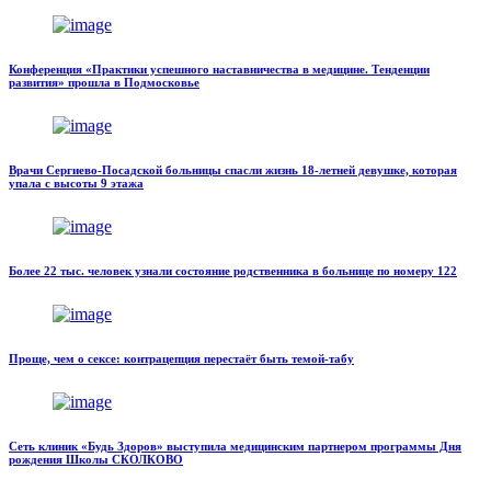
Конференция «Практики успешного наставничества в медицине. Тенденции
развития» прошла в Подмосковье
Врачи Сергиево-Посадской больницы спасли жизнь 18-летней девушке, которая
упала с высоты 9 этажа
Более 22 тыс. человек узнали состояние родственника в больнице по номеру 122
Проще, чем о сексе: контрацепция перестаёт быть темой-табу
Сеть клиник «Будь Здоров» выступила медицинским партнером программы Дня
рождения Школы СКОЛКОВО