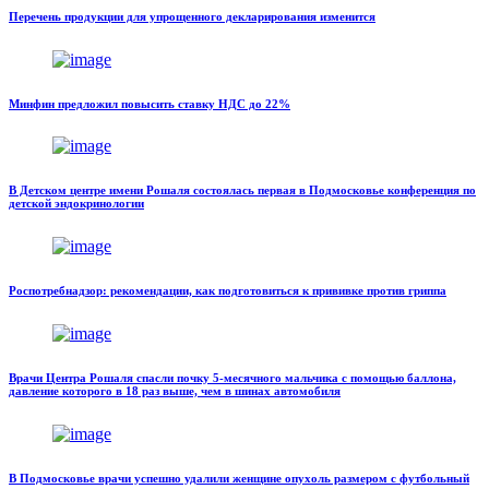
Перечень продукции для упрощенного декларирования изменится
Минфин предложил повысить ставку НДС до 22%
В Детском центре имени Рошаля состоялась первая в Подмосковье конференция по
детской эндокринологии
Роспотребнадзор: рекомендации, как подготовиться к прививке против гриппа
Врачи Центра Рошаля спасли почку 5-месячного мальчика с помощью баллона,
давление которого в 18 раз выше, чем в шинах автомобиля
В Подмосковье врачи успешно удалили женщине опухоль размером с футбольный