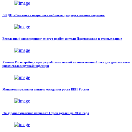
В КДЦ «Ромашка» открылись кабинеты репродуктивного здоровья
Бесплатный онкоскрининг смогут пройти жители Подмосковья в эти выходные
Ученые Роспотребнадзора разработали новый количественный тест для диагностики
цитомегаловирусной инфекции
Минэкономразвития снизило ожидания роста ВВП России
На здравоохранение направят 1 трлн рублей до 2030 года