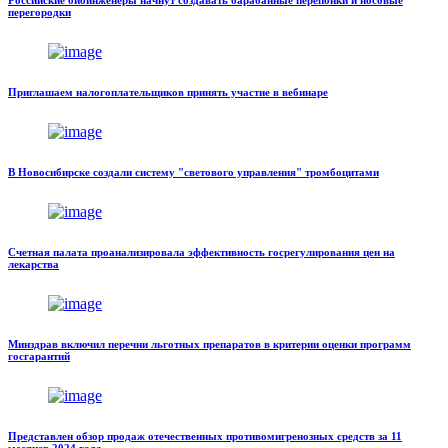
Российские биоинженеры начнут создавать барабанные перепонки и носовые
перегородки
Приглашаем налогоплательщиков принять участие в вебинаре
В Новосибирске создали систему "светового управления" тромбоцитами
Счетная палата проанализировала эффективность госрегулирования цен на
лекарства
Минздрав включил перечни льготных препаратов в критерии оценки программ
госгарантий
Представлен обзор продаж отечественных противомигренозных средств за 11
месяцев 2024 года