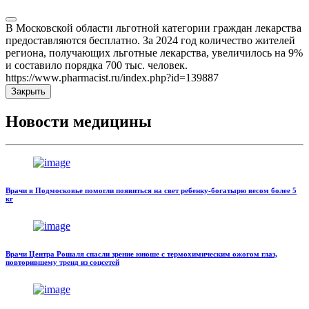
В Московской области льготной категории граждан лекарства
предоставляются бесплатно. За 2024 год количество жителей
региона, получающих льготные лекарства, увеличилось на 9%
и составило порядка 700 тыс. человек.
https://www.pharmacist.ru/index.php?id=139887
Закрыть
Новости медицины
Врачи в Подмосковье помогли появиться на свет ребенку-богатырю весом более 5
кг
Врачи Центра Рошаля спасли зрение юноше с термохимическим ожогом глаз,
повторившему тренд из соцсетей