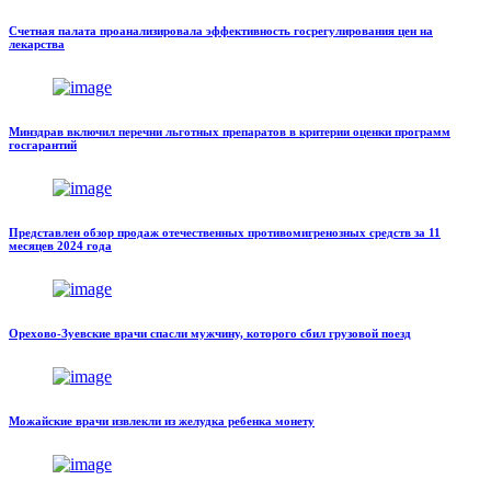
Счетная палата проанализировала эффективность госрегулирования цен на
лекарства
Минздрав включил перечни льготных препаратов в критерии оценки программ
госгарантий
Представлен обзор продаж отечественных противомигренозных средств за 11
месяцев 2024 года
Орехово-Зуевские врачи спасли мужчину, которого сбил грузовой поезд
Можайские врачи извлекли из желудка ребенка монету