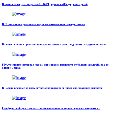
В прошлом году от родителей с ВИЧ родилось 415 здоровых детей
В Подмосковье увеличили медикам компенсацию аренды жилья
Больше половины россиян прислушиваются к рекомендациям сотрудников аптек
FDA увеличило интервал между инъекциями препарата от болезни Альцгеймера до
одного месяца
В России впервые за пять лет возобновился рост числа иностранных лекарств
Гинцбург сообщил о сроках применения онковакцины первыми пациентами