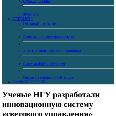
Пульс Здоровья
Журналы
CЕРВИСЫ
Оптовый прайс-лист
Личный кабинет покупателя
Электронная торговая площадка
Система Public.Medargo
Онлайн-генератор QR кодов
ФАРМКОНТРОЛЬ
Ученые НГУ разработали
инновационную систему
«светового управления»