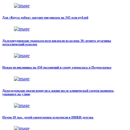
Для «Круга добра» закупят рисдиплам на 345 млн рублей
Долгопрудненские травматологи извлекли из колена 36-летнего мужчины
металлический осколок
Новая поликлиника на 450 посещений в смену открылась в Подмосковье
Домодедовские врачи вернули к жизни после клинической смерти пациента,
упавшего на улице
Почти 10 тыс. детей-спортсменов осмотрели в НИКИ детства