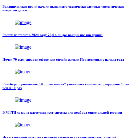
Балашихинские врачи начали выполнять технически сложные урологические
операции детям
Ростех поставит в 2024 году 70,6 млн доз вакцин против гриппа
Почти 70 тыс. справок оформили онлайн жители Подмосковья с начала года
Гинцбург: применение "Фтортиазинона" уменьшает количество рецидивов более
чем в 10 раз
В МФТИ создана клеточная тест-система для подбора оптимальной терапии
Искусственный интеллект научили выявлять сужение мозговых артерий