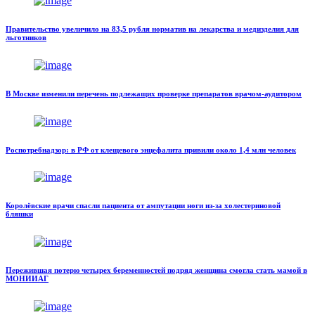
Правительство увеличило на 83,5 рубля норматив на лекарства и медизделия для
льготников
В Москве изменили перечень подлежащих проверке препаратов врачом-аудитором
Роспотребнадзор: в РФ от клещевого энцефалита привили около 1,4 млн человек
Королёвские врачи спасли пациента от ампутации ноги из-за холестериновой
бляшки
Пережившая потерю четырех беременностей подряд женщина смогла стать мамой в
МОНИИАГ