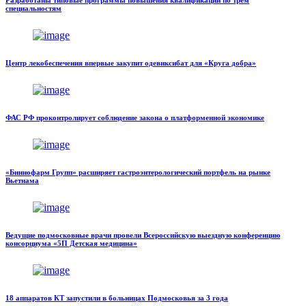
Разработаны типовые программы повышения квалификации по трем
специальностям
Центр лекобеспечения впервые закупит одевиксибат для «Круга добра»
ФАС РФ проконтролирует соблюдение закона о платформенной экономике
«Биннофарм Групп» расширяет гастроэнтерологический портфель на рынке
Вьетнама
Ведущие подмосковные врачи провели Всероссийскую выездную конференцию
консорциума «5П Детская медицина»
18 аппаратов КТ запустили в больницах Подмосковья за 3 года