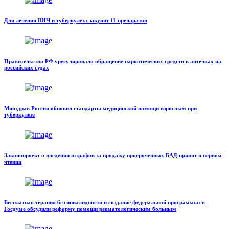
Для лечения ВИЧ и туберкулеза закупят 11 препаратов
Правительство РФ урегулировало обращение наркотических средств в аптечках на
российских судах
Минздрав России обновил стандарты медицинской помощи взрослым при
туберкулезе
Законопроект о введении штрафов за продажу просроченных БАД принят в первом
чтении
Бесплатная терапия без инвалидности и создание федеральной программы: в
Госдуме обсудили реформу помощи ревматологическим больным