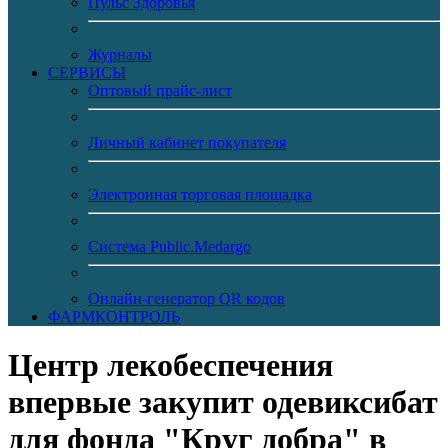
Пульс Здоровья
Журналы
CЕРВИСЫ
Оптовый прайс-лист
Личный кабинет покупателя
Электронная торговая площадка
Система Public.Medargo
Онлайн-генератор QR кодов
ФАРМКОНТРОЛЬ
Центр лекобеспечения
впервые закупит одевиксибат
для фонда "Круг добра" в