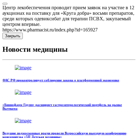
Центр лекобеспечения проводит прием заявок на участие в 12
аукционах на поставку для «Круга добра» восьми препаратов,
среди которых одевиксибат для терапии ПСВХ, закупаемый
центром впервые.
https://www.pharmacist.ru/index.php?id=165927
Закрыть
Новости медицины
ФАС РФ проконтролирует соблюдение закона о платформенной экономике
«Биннофарм Групп» расширяет гастроэнтерологический портфель на рынке
Вьетнама
Ведущие подмосковные врачи провели Всероссийскую выездную конференцию
консорциума «5П Детская медицина»