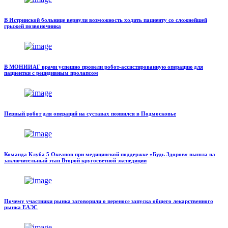
В Истринской больнице вернули возможность ходить пациенту со сложнейшей
грыжей позвоночника
В МОНИИАГ врачи успешно провели робот-ассистированную операцию для
пациентки с рецидивным пролапсом
Первый робот для операций на суставах появился в Подмосковье
Команда Клуба 5 Океанов при медицинской поддержке «Будь Здоров» вышла на
заключительный этап Второй кругосветной экспедиции
Почему участники рынка заговорили о переносе запуска общего лекарственного
рынка ЕАЭС