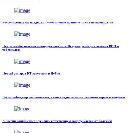
Россельхознадзор поддержал ужесточение правил отпуска ветпрепаратов
Центр лекобеспечения планирует закупить 16 препаратов для лечения ВИЧ и
туберкулеза
Новый аппарат КТ запустили в Дубне
Роспотребнадзор рассказывает, какие сладости могут заменить торты и конфеты
В России нашли способ усилить естественную защиту клеток от болезней