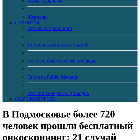
Пульс Здоровья
Журналы
CЕРВИСЫ
Оптовый прайс-лист
Личный кабинет покупателя
Электронная торговая площадка
Система Public.Medargo
Онлайн-генератор QR кодов
ФАРМКОНТРОЛЬ
В Подмосковье более 720
человек прошли бесплатный
онкоскрининг: 21 случай