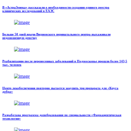
В «АстраЗенека» рассказали о необходимости создания единого реестра
клинических исследований в ЕАЭС
Больше 50 дней врачи Видновского перинатального центра выхаживали
недоношенную девочку
Реабилитацию после перенесенных заболеваний в Подмосковье прошли более 143,5
тыс. человек
Центр лекобеспечения повторно пытается закупить три препарата для «Круга
добра»
Разработана программа допобразования по специальности «Фармацевтическая
технология»