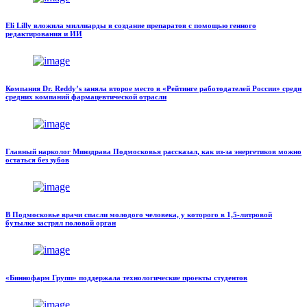
Eli Lilly вложила миллиарды в создание препаратов с помощью генного
редактирования и ИИ
Компания Dr. Reddy’s заняла второе место в «Рейтинге работодателей России» среди
средних компаний фармацевтической отрасли
Главный нарколог Минздрава Подмосковья рассказал, как из-за энергетиков можно
остаться без зубов
В Подмосковье врачи спасли молодого человека, у которого в 1,5-литровой
бутылке застрял половой орган
«Биннофарм Групп» поддержала технологические проекты студентов