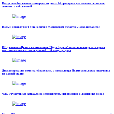
Центр лекобеспечения планирует закупить 24 препарата для лечения социально
значимых заболеваний
Новый аппарат МРТ установили в Московском областном онкодиспансере
ИИ-решения «Цельс» в сети клиник “Будь Здоров” позволили сократить время
рентгенологических исследований с 30 минут до двух
Диспансеризация помогла обнаружить у жительницы Подмосковья рак кишечника
на ранней стадии
ФАС РФ заставила AstraZeneca опровергнуть информацию о дженерике Biocad