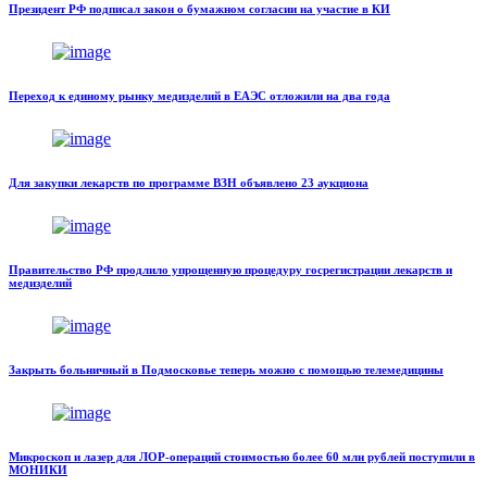
Президент РФ подписал закон о бумажном согласии на участие в КИ
Переход к единому рынку медизделий в ЕАЭС отложили на два года
Для закупки лекарств по программе ВЗН объявлено 23 аукциона
Правительство РФ продлило упрощенную процедуру госрегистрации лекарств и
медизделий
Закрыть больничный в Подмосковье теперь можно с помощью телемедицины
Микроскоп и лазер для ЛОР-операций стоимостью более 60 млн рублей поступили в
МОНИКИ