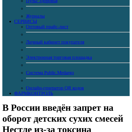
Пульс Здоровья
Журналы
CЕРВИСЫ
Оптовый прайс-лист
Личный кабинет покупателя
Электронная торговая площадка
Система Public.Medargo
Онлайн-генератор QR кодов
ФАРМКОНТРОЛЬ
В России введён запрет на
оборот детских сухих смесей
Нестле из-за токсина