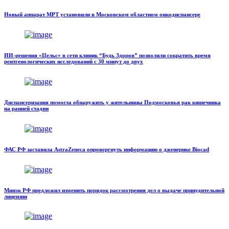
Новый аппарат МРТ установили в Московском областном онкодиспансере
ИИ-решения «Цельс» в сети клиник “Будь Здоров” позволили сократить время
рентгенологических исследований с 30 минут до двух
Диспансеризация помогла обнаружить у жительницы Подмосковья рак кишечника
на ранней стадии
ФАС РФ заставила AstraZeneca опровергнуть информацию о дженерике Biocad
Минэк РФ предложил изменить порядок рассмотрения дел о выдаче принудительной
лицензии