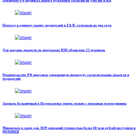
Президент РФ подписал закон о бумажном согласии на участие в КИ
Переход к единому рынку медизделий в ЕАЭС отложили на два года
Для закупки лекарств по программе ВЗН объявлено 23 аукциона
Правительство РФ продлило упрощенную процедуру госрегистрации лекарств и
медизделий
Закрыть больничный в Подмосковье теперь можно с помощью телемедицины
Микроскоп и лазер для ЛОР-операций стоимостью более 60 млн рублей поступили в
МОНИКИ