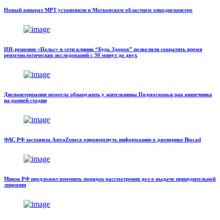
Новый аппарат МРТ установили в Московском областном онкодиспансере
ИИ-решения «Цельс» в сети клиник “Будь Здоров” позволили сократить время
рентгенологических исследований с 30 минут до двух
Диспансеризация помогла обнаружить у жительницы Подмосковья рак кишечника
на ранней стадии
ФАС РФ заставила AstraZeneca опровергнуть информацию о дженерике Biocad
Минэк РФ предложил изменить порядок рассмотрения дел о выдаче принудительной
лицензии