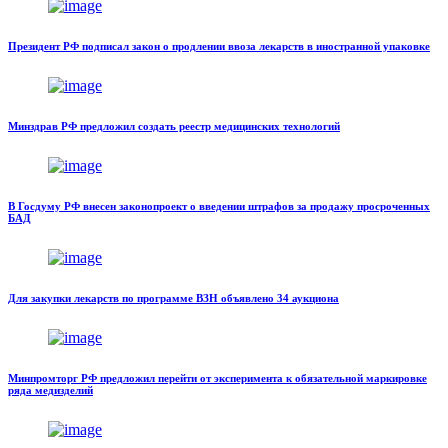
Президент РФ подписал закон о продлении ввоза лекарств в иностранной упаковке
Минздрав РФ предложил создать реестр медицинских технологий
В Госдуму РФ внесен законопроект о введении штрафов за продажу просроченных
БАД
Для закупки лекарств по программе ВЗН объявлено 34 аукциона
Минпромторг РФ предложил перейти от эксперимента к обязательной маркировке
ряда медизделий