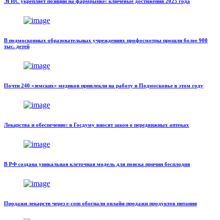
ЭГИС укрепляет позиции на фармрынке: ключевые достижения 2025 года
В подмосковных образовательных учреждениях профосмотры прошли более 900
тыс. детей
Почти 240 «земских» медиков привлекли на работу в Подмосковье в этом году
Лекарства и обеспечение: в Госдуму вносят закон о передвижных аптеках
В РФ создана уникальная клеточная модель для поиска причин бесплодия
Продажи лекарств через e-com обогнали онлайн-продажи продуктов питания