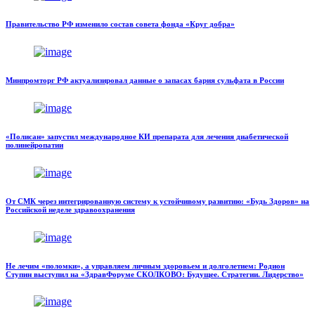
Правительство РФ изменило состав совета фонда «Круг добра»
Минпромторг РФ актуализировал данные о запасах бария сульфата в России
«Полисан» запустил международное КИ препарата для лечения диабетической
полинейропатии
От СМК через интегрированную систему к устойчивому развитию: «Будь Здоров» на
Российской неделе здравоохранения
Не лечим «поломки», а управляем личным здоровьем и долголетием: Родион
Ступин выступил на «ЗдравФоруме СКОЛКОВО: Будущее. Стратегии. Лидерство»