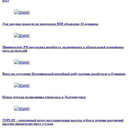
БАД
Для закупки лекарств по программе ВЗН объявлено 34 аукциона
Минпромторг РФ предложил перейти от эксперимента к обязательной маркировке
ряда медизделий
Взрослое отделение Немчиновской врачебной амбулатории заработало в Одинцово
Новая детская поликлиника открылась в Долгопрудном
TOPLAY - сверхновый метод восстановления высоты зубов и лечения нарушений
височно-нижнечелюстного сустава