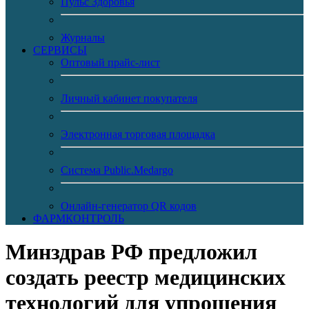
Пульс Здоровья
Журналы
CЕРВИСЫ
Оптовый прайс-лист
Личный кабинет покупателя
Электронная торговая площадка
Система Public.Medargo
Онлайн-генератор QR кодов
ФАРМКОНТРОЛЬ
Минздрав РФ предложил
создать реестр медицинских
технологий для упрощения