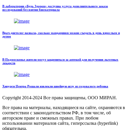
В лаборатории «Будь Здоров» доступна услуга дополнительного заказа
исследований без взятия биоматериала
Врач-диетолог назвала, сколько мандаринов можно съедать в день взрослым и
детям
В Подмосковье жители могут закрепиться за аптекой для получения льготных
лекарств
Хирурги Центра Рошаля извлекли швейную иглу из годовалого ребенка
Copyright
2014-2024 Все права защищены, ООО МИРАН.
Все права на материалы, находящиеся на сайте, охраняются в
соответствии с законодательством РФ, в том числе, об
авторском праве и смежных правах. При любом
использовании материалов сайта, гиперссылка (hyperlink)
обязательна.