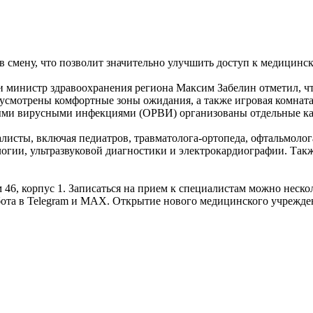
в смену, что позволит значительно улучшить доступ к медицинс
 и министр здравоохранения региона Максим Забелин отметил, 
усмотрены комфортные зоны ожидания, а также игровая комната,
ными вирусными инфекциями (ОРВИ) организованы отдельные ка
исты, включая педиатров, травматолога-ортопеда, офтальмоло
гии, ультразвуковой диагностики и электрокардиографии. Такж
 46, корпус 1. Записаться на прием к специалистам можно неско
ота в Telegram и МАХ. Открытие нового медицинского учрежде