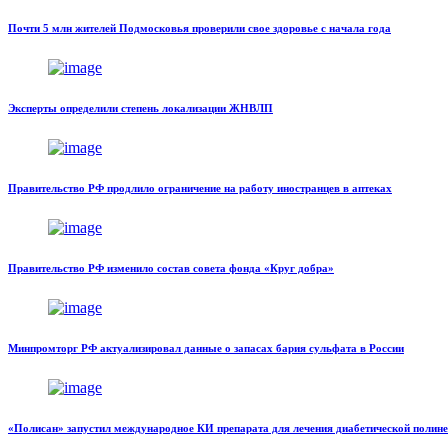
Почти 5 млн жителей Подмосковья проверили свое здоровье с начала года
Эксперты определили степень локализации ЖНВЛП
Правительство РФ продлило ограничение на работу иностранцев в аптеках
Правительство РФ изменило состав совета фонда «Круг добра»
Минпромторг РФ актуализировал данные о запасах бария сульфата в России
«Полисан» запустил международное КИ препарата для лечения диабетической полин