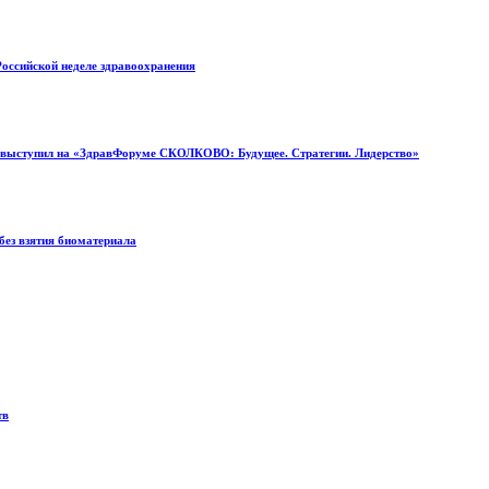
Российской неделе здравоохранения
н выступил на «ЗдравФоруме СКОЛКОВО: Будущее. Стратегии. Лидерство»
без взятия биоматериала
тв