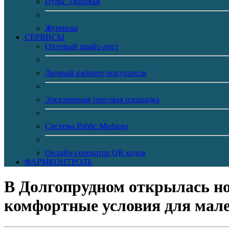
Пульс Здоровья
Журналы
CЕРВИСЫ
Оптовый прайс-лист
Личный кабинет покупателя
Электронная торговая площадка
Система Public.Medargo
Онлайн-генератор QR кодов
ФАРМКОНТРОЛЬ
В Долгопрудном открылась но
комфортные условия для мал