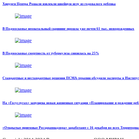
Хирурги Центра Рошаля извлекли швейную иглу из годовалого ребенка
В Подмосковье неонатальный скрининг прошла уже почти 61 тыс. новорожденных
В Подмосковье смертность от туберкулеза снизилась на 25%
Стандартные и нестандартные решения ПСМА-терапии обсудили эксперты в Инстит
На «Госуслугах» запущена новая жизненная ситуация «Планирование и рождение реб
«Открытые приемные Росздравнадзора» заработают с 16 декабря во всех Территор