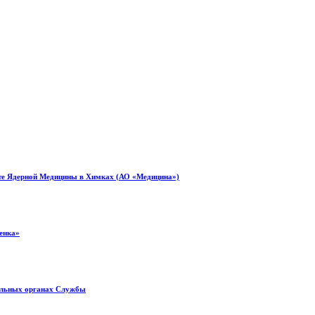
уте Ядерной Медицины в Химках (АО «Медицина»)
енка»
иальных органах Службы