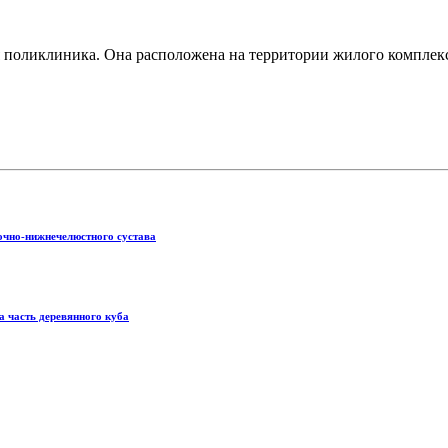
я поликлиника. Она расположена на территории жилого комплекс
очно-нижнечелюстного сустава
а часть деревянного куба