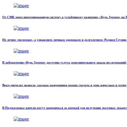
От СМК через интегрированную систему к устойчивому развитию: «Будь Здоров» на 
Не лечим «поломки», а управляем личным здоровьем и долголетием: Родион Ступи
В лаборатории «Будь Здоров» доступна услуга дополнительного заказа исследований 
Врач-диетолог назвала, сколько мандаринов можно съедать в день взрослым и детям
В Подмосковье жители могут закрепиться за аптекой для получения льготных лекарс