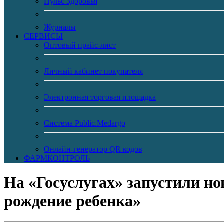
Пульс Здоровья
Журналы
CЕРВИСЫ
Оптовый прайс-лист
Личный кабинет покупателя
Электронная торговая площадка
Система Public.Medargo
Онлайн-генератор QR кодов
ФАРМКОНТРОЛЬ
На «Госуслугах» запустили н
рождение ребенка»