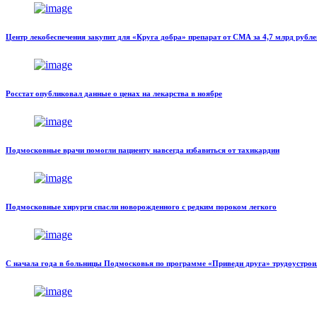
Центр лекобеспечения закупит для «Круга добра» препарат от СМА за 4,7 млрд рубле
Росстат опубликовал данные о ценах на лекарства в ноябре
Подмосковные врачи помогли пациенту навсегда избавиться от тахикардии
Подмосковные хирурги спасли новорожденного с редким пороком легкого
С начала года в больницы Подмосковья по программе «Приведи друга» трудоустроил