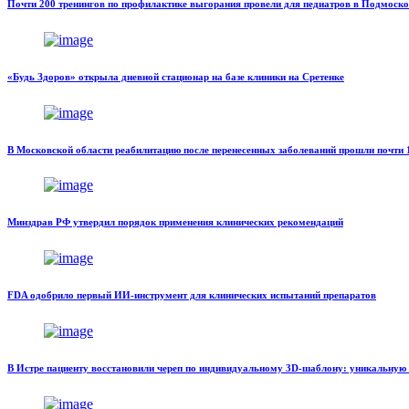
Почти 200 тренингов по профилактике выгорания провели для педиатров в Подмоско
«Будь Здоров» открыла дневной стационар на базе клиники на Сретенке
В Московской области реабилитацию после перенесенных заболеваний прошли почти 1
Минздрав РФ утвердил порядок применения клинических рекомендаций
FDA одобрило первый ИИ-инструмент для клинических испытаний препаратов
В Истре пациенту восстановили череп по индивидуальному 3D-шаблону: уникальную