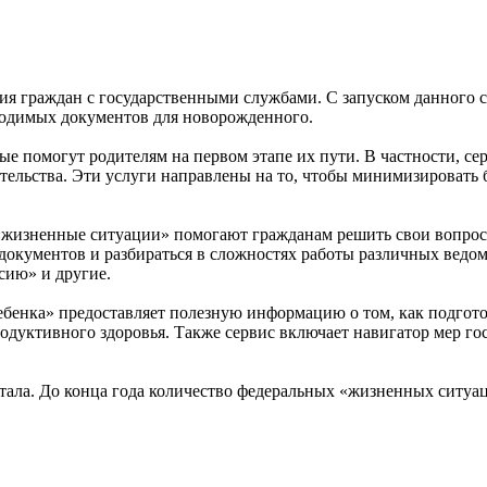
я граждан с государственными службами. С запуском данного се
ходимых документов для новорожденного.
ые помогут родителям на первом этапе их пути. В частности, се
ительства. Эти услуги направлены на то, чтобы минимизировать
о «жизненные ситуации» помогают гражданам решить свои вопро
 документов и разбираться в сложностях работы различных ведо
сию» и другие.
бенка» предоставляет полезную информацию о том, как подготов
одуктивного здоровья. Также сервис включает навигатор мер г
ла. До конца года количество федеральных «жизненных ситуаци