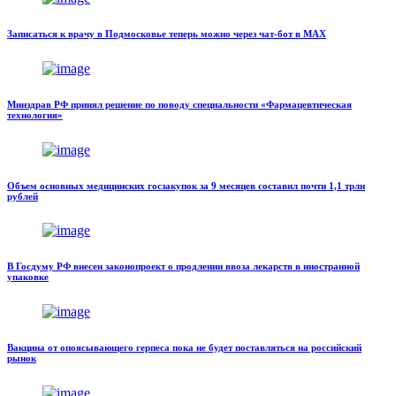
Записаться к врачу в Подмосковье теперь можно через чат-бот в MAX
Минздрав РФ принял решение по поводу специальности «Фармацевтическая
технология»
Объем основных медицинских госзакупок за 9 месяцев составил почти 1,1 трлн
рублей
В Госдуму РФ внесен законопроект о продлении ввоза лекарств в иностранной
упаковке
Вакцина от опоясывающего герпеса пока не будет поставляться на российский
рынок