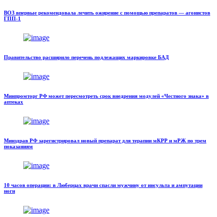
ВОЗ впервые рекомендовала лечить ожирение с помощью препаратов — агонистов
ГПП-1
Правительство расширило перечень подлежащих маркировке БАД
Минпромторг РФ может пересмотреть срок внедрения модулей «Честного знака» в
аптеках
Минздрав РФ зарегистрировал новый препарат для терапии мКРР и мРЖ по трем
показаниям
10 часов операции: в Люберцах врачи спасли мужчину от инсульта и ампутации
ноги