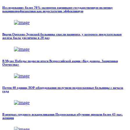
Исследование: более 70% экспертов оценивают государственную политику
вакцинопрофилактики как недостаточно эффективную
Врачи Орехово-Зуевской больницы спасли пациента, у которого предстательная
железа была увеличена в 20 раз
В Музее Победы подвели итоги Всероссийской акции «Код донора. Защитники
Отечества»
Почти 40 единиц ЛОР-оборудования получили подмосковные больницы с начала
года
В центрах грудного вскармливания Подмосковья обучение прошли более 43 тыс.
женщин