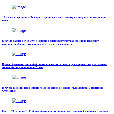
10 часов операции: в Люберцах врачи спасли мужчину от инсульта и ампутации
ноги
Исследование: более 70% экспертов оценивают государственную политику
вакцинопрофилактики как недостаточно эффективную
Врачи Орехово-Зуевской больницы спасли пациента, у которого предстательная
железа была увеличена в 20 раз
В Музее Победы подвели итоги Всероссийской акции «Код донора. Защитники
Отечества»
Почти 40 единиц ЛОР-оборудования получили подмосковные больницы с начала