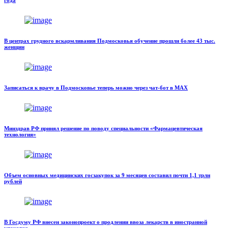
года
В центрах грудного вскармливания Подмосковья обучение прошли более 43 тыс.
женщин
Записаться к врачу в Подмосковье теперь можно через чат-бот в MAX
Минздрав РФ принял решение по поводу специальности «Фармацевтическая
технология»
Объем основных медицинских госзакупок за 9 месяцев составил почти 1,1 трлн
рублей
В Госдуму РФ внесен законопроект о продлении ввоза лекарств в иностранной
упаковке