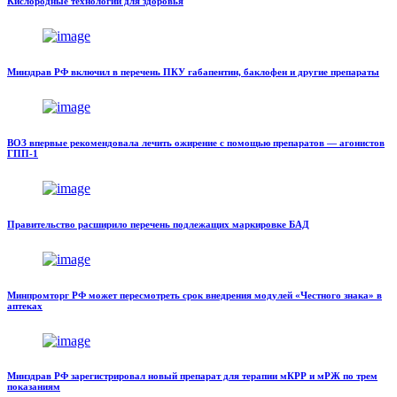
Кислородные технологии для здоровья
Минздрав РФ включил в перечень ПКУ габапентин, баклофен и другие препараты
ВОЗ впервые рекомендовала лечить ожирение с помощью препаратов — агонистов
ГПП-1
Правительство расширило перечень подлежащих маркировке БАД
Минпромторг РФ может пересмотреть срок внедрения модулей «Честного знака» в
аптеках
Минздрав РФ зарегистрировал новый препарат для терапии мКРР и мРЖ по трем
показаниям