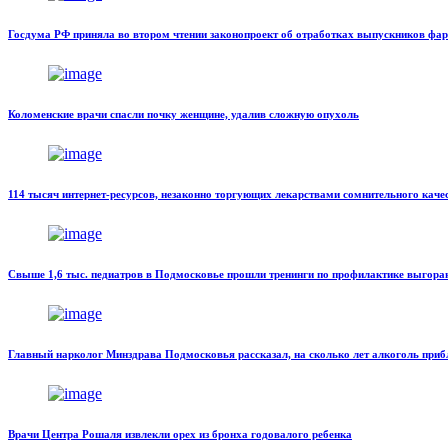
Госдума РФ приняла во втором чтении законопроект об отработках выпускников фа
Коломенские врачи спасли почку женщине, удалив сложную опухоль
114 тысяч интернет-ресурсов, незаконно торгующих лекарствами сомнительного каче
Свыше 1,6 тыс. педиатров в Подмосковье прошли тренинги по профилактике выгора
Главный нарколог Минздрава Подмосковья рассказал, на сколько лет алкоголь приб
Врачи Центра Рошаля извлекли орех из бронха годовалого ребенка