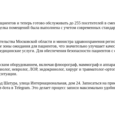
иентов и теперь готово обслуживать до 255 посетителей в смен
лка помещений была выполнена с учетом современных стандарто
тельства Московской области и министра здравоохранения регио
е зоны ожидания для пациентов, что значительно улучшает кач
медицинские услуги. Для обеспечения безопасности пациентов 
ким оборудованием, включая флюорограф, маммограф и аппара
олог, невролог, ЛОР, эндокринолог, хирург и травматолог-орто
ситуации.
д Шатура, улица Интернациональная, дом 24. Записаться на при
-бота в Telegram. Это делает процесс записи максимально удоб