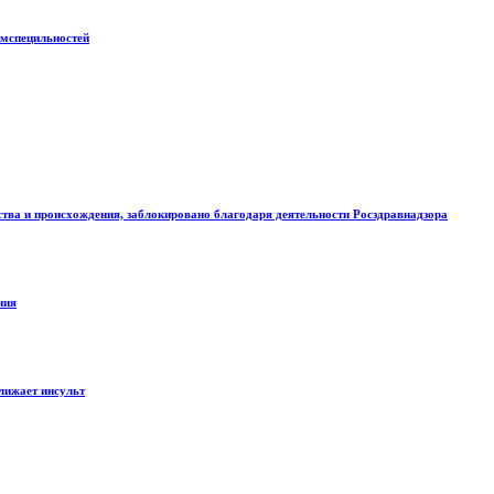
рмспецильностей
ства и происхождения, заблокировано благодаря деятельности Росздравнадзора
ния
лижает инсульт