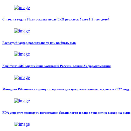
С начала года в Подмосковье после ЭКО родилось более 1,5 тыс. детей
Роспотребнадзор рассказывает, как выбрать сыр
В рейтинг «500 крупнейших компаний России» вошли 23 фармкомпании
Минздрав РФ вошел в группу госорганов для централизованных закупок в 2027 году
FDA упростит процедуру регистрации биоаналогов и вдвое ускорит их выход на рыно