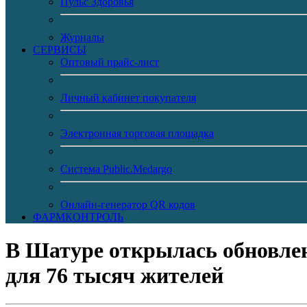
Пульс Здоровья
Журналы
CЕРВИСЫ
Оптовый прайс-лист
Личный кабинет покупателя
Электронная торговая площадка
Система Public.Medargo
Онлайн-генератор QR кодов
ФАРМКОНТРОЛЬ
В Шатуре открылась обновлен
для 76 тысяч жителей