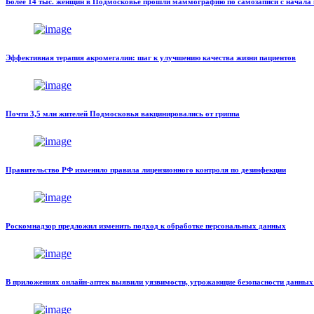
Более 14 тыс. женщин в Подмосковье прошли маммографию по самозаписи с начала 
Эффективная терапия акромегалии: шаг к улучшению качества жизни пациентов
Почти 3,5 млн жителей Подмосковья вакцинировались от гриппа
Правительство РФ изменило правила лицензионного контроля по дезинфекции
Роскомнадзор предложил изменить подход к обработке персональных данных
В приложениях онлайн-аптек выявили уязвимости, угрожающие безопасности данны