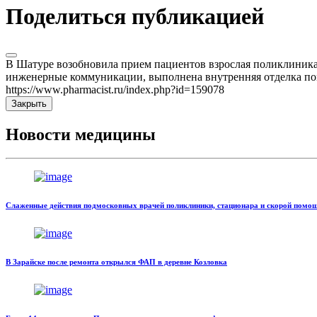
Поделиться публикацией
В Шатуре возобновила прием пациентов взрослая поликлиника 
инженерные коммуникации, выполнена внутренняя отделка пом
https://www.pharmacist.ru/index.php?id=159078
Закрыть
Новости медицины
Слаженные действия подмосковных врачей поликлиники, стационара и скорой помощи
В Зарайске после ремонта открылся ФАП в деревне Козловка