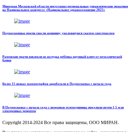
Минздрав Московской области представил региональные управленческие практики
на Национальном конгрессе «Национальное здравоохранение 2025»
Подмосковные врачи спасли женщину, уколовшуюся скатом-хвостоколом
Раменские врачи извлекли из желудка ребёнка крупный ключ от металлической
банки
Более 15 новых маммографов заработали в Подмосковье с начала года
В Подмосковье с начала года с помощью телемедицины продлили почти 1,5 млн
электронных рецептов
Copyright
2014-2024 Все права защищены, ООО МИРАН.