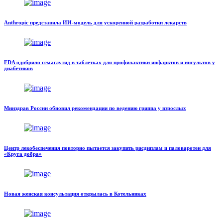
Anthropic представила ИИ-модель для ускоренной разработки лекарств
FDA одобрило семаглутид в таблетках для профилактики инфарктов и инсультов у
диабетиков
Минздрав России обновил рекомендации по ведению гриппа у взрослых
Центр лекобеспечения повторно пытается закупить рисдиплам и паловаротен для
«Круга добра»
Новая женская консультация открылась в Котельниках