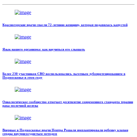
Красногорские врачи спасли 72-летнюю женщину, которая подавилась капустой
Язык нашего организма: как научиться его слышать
Более 230 участников СВО воспользовались льготным зубопротезированием в
Подмосковье в этом году
Онкологическое сообщество отмечает десятилетие современного стандарта терапии
рака молочной железы
Впервые в Подмосковье врачи Центра Рошаля имплантировали ребенку клапан
сердца внутрисосудистым методом