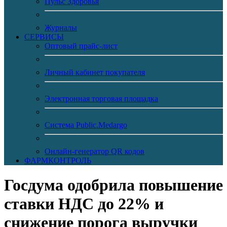
Пульс Здоровья
Журналы
CЕРВИСЫ
Оптовый прайс-лист
Личный кабинет покупателя
Электронная торговая площадка
Система Public.Medargo
Онлайн-генератор QR кодов
ФАРМКОНТРОЛЬ
Госдума одобрила повышение
ставки НДС до 22% и
снижение порога выручки