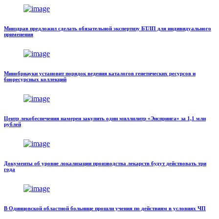
Минздрав предложил сделать обязательной экспертизу БТЛП для индивидуального
применения
Минобрнауки установит порядок ведения каталогов генетических ресурсов и
биоресурсных коллекций
Центр лекобеспечения намерен закупить один миллилитр «Энспринга» за 1,1 млн
рублей
Документы об уровне локализации производства лекарств будут действовать три
года
В Одинцовской областной больнице прошли учения по действиям в условиях ЧП