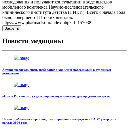
исследования и получают консультации в ходе выездов
мобильного комплекса Научно-исследовательского
клинического института детства (НИКИ). Всего с начала года
было совершено 111 таких выездов.
https://www.pharmacist.ru/index.php?id=157038
Закрыть
Новости медицины
Аптеки просят отменить требование о хранении марганцовки в отдельном
помещении
«Почте России» могут дать упрощенную лицензию для продажи лекарств
Новые требования к производству стерильных лексредств в ЕАЭС утвердят в
начале 2026 года