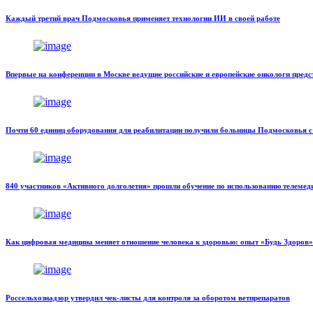
Каждый третий врач Подмосковья применяет технологии ИИ в своей работе
Впервые на конференции в Москве ведущие российские и европейские онкологи пред
Почти 60 единиц оборудования для реабилитации получили больницы Подмосковья с
840 участников «Активного долголетия» прошли обучение по использованию телеме
Как цифровая медицина меняет отношение человека к здоровью: опыт «Будь Здоров
Россельхознадзор утвердил чек-листы для контроля за оборотом ветпрепаратов