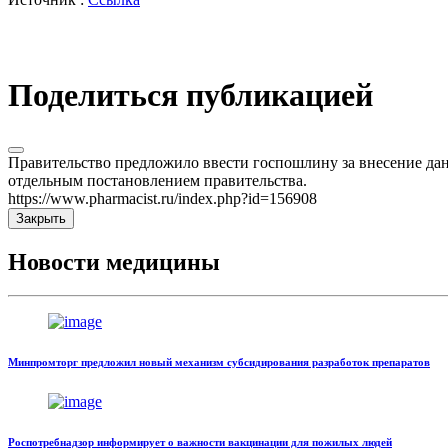
Поделиться публикацией
Правительство предложило ввести госпошлину за внесение дан
отдельным постановлением правительства.
https://www.pharmacist.ru/index.php?id=156908
Закрыть
Новости медицины
Минпромторг предложил новый механизм субсидирования разработок препаратов
Роспотребнадзор информирует о важности вакцинации для пожилых людей