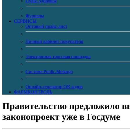
Пульс Здоровья
Журналы
CЕРВИСЫ
Оптовый прайс-лист
Личный кабинет покупателя
Электронная торговая площадка
Система Public.Medargo
Онлайн-генератор QR кодов
ФАРМКОНТРОЛЬ
Правительство предложило вв
законопроект уже в Госдуме