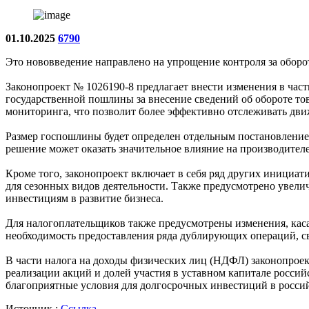
01.10.2025
6790
Это нововведение направлено на упрощение контроля за обор
Законопроект № 1026190-8 предлагает внести изменения в части
государственной пошлины за внесение сведений об обороте то
мониторинга, что позволит более эффективно отслеживать дви
Размер госпошлины будет определен отдельным постановлением 
решение может оказать значительное влияние на производите
Кроме того, законопроект включает в себя ряд других инициат
для сезонных видов деятельности. Также предусмотрено увелич
инвестициям в развитие бизнеса.
Для налогоплательщиков также предусмотрены изменения, каса
необходимость предоставления ряда дублирующих операций, с
В части налога на доходы физических лиц (НДФЛ) законопроект
реализации акций и долей участия в уставном капитале россий
благоприятные условия для долгосрочных инвестиций в росси
Источник :
Ссылка