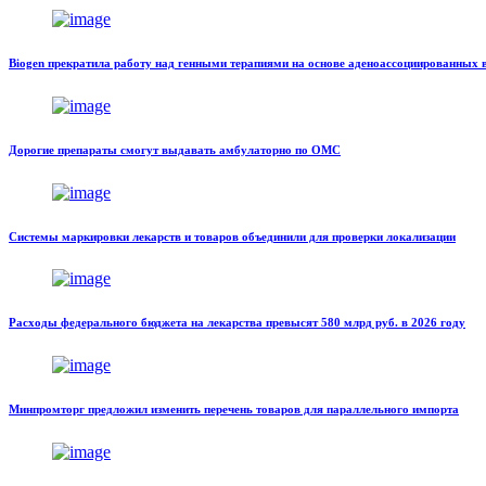
Biogen прекратила работу над генными терапиями на основе аденоассоциированных 
Дорогие препараты смогут выдавать амбулаторно по ОМС
Системы маркировки лекарств и товаров объединили для проверки локализации
Расходы федерального бюджета на лекарства превысят 580 млрд руб. в 2026 году
Минпромторг предложил изменить перечень товаров для параллельного импорта