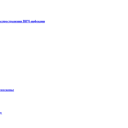
распространения ВИЧ-инфекции
дмосковье
ну