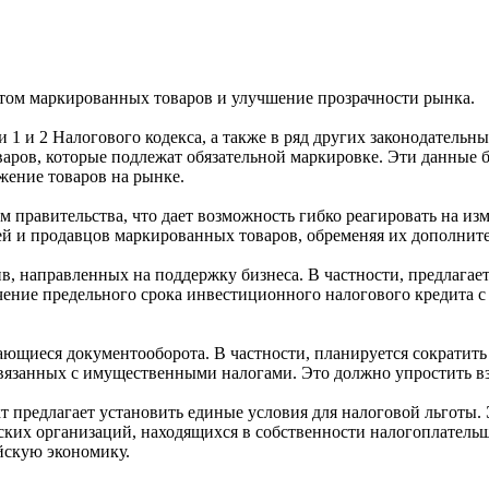
отом маркированных товаров и улучшение прозрачности рынка.
 1 и 2 Налогового кодекса, а также в ряд других законодательн
варов, которые подлежат обязательной маркировке. Эти данные
жение товаров на рынке.
правительства, что дает возможность гибко реагировать на изм
лей и продавцов маркированных товаров, обременяя их дополни
ив, направленных на поддержку бизнеса. В частности, предлагае
ение предельного срока инвестиционного налогового кредита с 
ющиеся документооборота. В частности, планируется сократить
вязанных с имущественными налогами. Это должно упростить вз
 предлагает установить единые условия для налоговой льготы. 
ских организаций, находящихся в собственности налогоплательщи
йскую экономику.